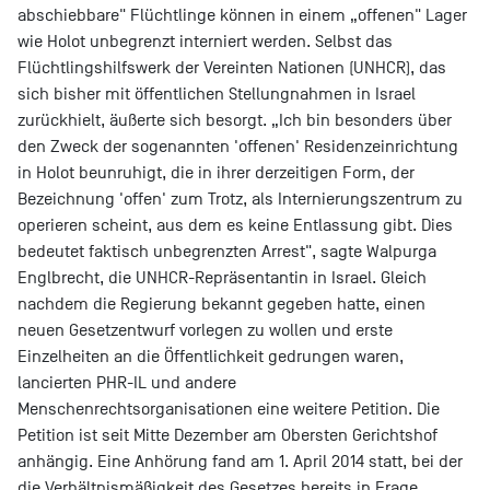
abschiebbare" Flüchtlinge können in einem „offenen" Lager
wie Holot unbegrenzt interniert werden. Selbst das
Flüchtlingshilfswerk der Vereinten Nationen (UNHCR), das
sich bisher mit öffentlichen Stellungnahmen in Israel
zurückhielt, äußerte sich besorgt. „Ich bin besonders über
den Zweck der sogenannten 'offenen' Residenzeinrichtung
in Holot beunruhigt, die in ihrer derzeitigen Form, der
Bezeichnung 'offen' zum Trotz, als Internierungszentrum zu
operieren scheint, aus dem es keine Entlassung gibt. Dies
bedeutet faktisch unbegrenzten Arrest", sagte Walpurga
Englbrecht, die UNHCR-Repräsentantin in Israel. Gleich
nachdem die Regierung bekannt gegeben hatte, einen
neuen Gesetzentwurf vorlegen zu wollen und erste
Einzelheiten an die Öffentlichkeit gedrungen waren,
lancierten PHR-IL und andere
Menschenrechtsorganisationen eine weitere Petition. Die
Petition ist seit Mitte Dezember am Obersten Gerichtshof
anhängig. Eine Anhörung fand am 1. April 2014 statt, bei der
die Verhältnismäßigkeit des Gesetzes bereits in Frage