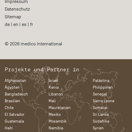
Impressum
Datenschutz
Sitemap
de
|
en
|
es
|
fr
© 2026 medico international
Projekte und Partner in
Afghanistan
Israel
Palästina
Ägypten
Kenia
Philippinen
Bangladesch
Libanon
Senegal
Brasilien
Mali
Sierra Leone
Chile
Mauretanien
Somalia
El Salvador
Mexiko
Sri Lanka
Guatemala
Mosambik
Südafrika
Haiti
Namibia
Syrien