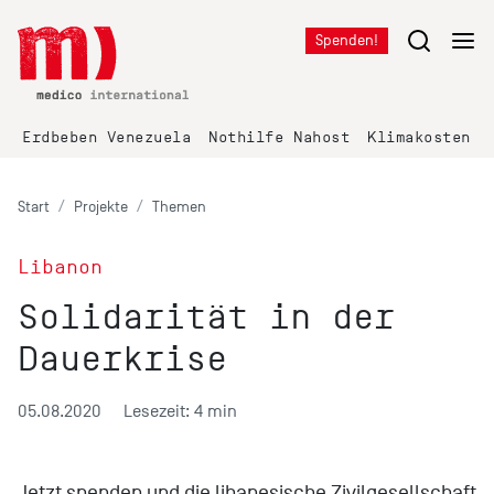
Spenden!
Erdbeben Venezuela
Nothilfe Nahost
Klimakosten K
Start
Projekte
Themen
Libanon
Solidarität in der
Dauerkrise
05.08.2020
Lesezeit: 4 min
Jetzt spenden und die libanesische Zivilgesellschaft