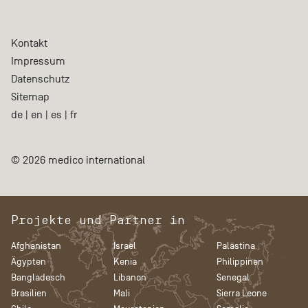
Kontakt
Impressum
Datenschutz
Sitemap
de
|
en
|
es
|
fr
© 2026 medico international
Projekte und Partner in
Afghanistan
Israel
Palästina
Ägypten
Kenia
Philippinen
Bangladesch
Libanon
Senegal
Brasilien
Mali
Sierra Leone