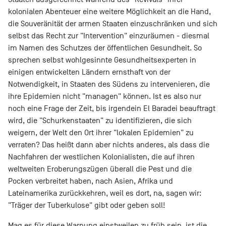
kolonialen Abenteuer eine weitere Möglichkeit an die Hand,
die Souveränität der armen Staaten einzuschränken und sich
selbst das Recht zur "Intervention" einzuräumen - diesmal
im Namen des Schutzes der öffentlichen Gesundheit. So
sprechen selbst wohlgesinnte Gesundheitsexperten in
einigen entwickelten Ländern ernsthaft von der
Notwendigkeit, in Staaten des Südens zu intervenieren, die
ihre Epidemien nicht "managen" können. Ist es also nur
noch eine Frage der Zeit, bis irgendein El Baradei beauftragt
wird, die "Schurkenstaaten" zu identifizieren, die sich
weigern, der Welt den Ort ihrer "lokalen Epidemien" zu
verraten? Das heißt dann aber nichts anderes, als dass die
Nachfahren der westlichen Kolonialisten, die auf ihren
weltweiten Eroberungszügen überall die Pest und die
Pocken verbreitet haben, nach Asien, Afrika und
Lateinamerika zurückkehren, weil es dort, na, sagen wir:
"Träger der Tuberkulose" gibt oder geben soll!
Mag es für diese Warnung einstweilen zu früh sein, ist die