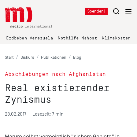
Spenden!
Erdbeben Venezuela
Nothilfe Nahost
Klimakosten K
Start
Diskurs
Publikationen
Blog
Abschiebungen nach Afghanistan
Real existierender
Zynismus
28.02.2017
Lesezeit: 7 min
Warum selbst vermeintlich "sichere Gebiete" in