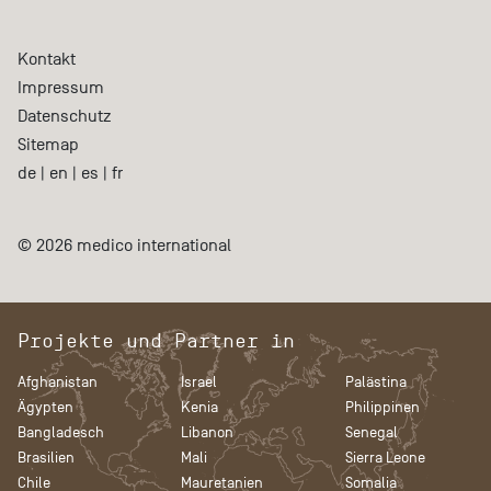
Kontakt
Impressum
Datenschutz
Sitemap
de
|
en
|
es
|
fr
© 2026 medico international
Projekte und Partner in
Afghanistan
Israel
Palästina
Ägypten
Kenia
Philippinen
Bangladesch
Libanon
Senegal
Brasilien
Mali
Sierra Leone
Chile
Mauretanien
Somalia