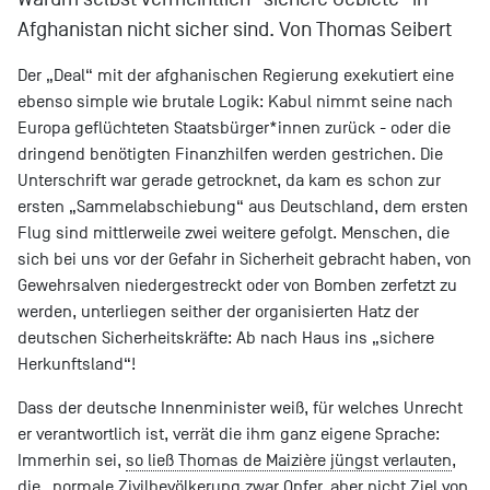
Afghanistan nicht sicher sind. Von Thomas Seibert
Der „Deal“ mit der afghanischen Regierung exekutiert eine
ebenso simple wie brutale Logik: Kabul nimmt seine nach
Europa geflüchteten Staatsbürger*innen zurück - oder die
dringend benötigten Finanzhilfen werden gestrichen. Die
Unterschrift war gerade getrocknet, da kam es schon zur
ersten „Sammelabschiebung“ aus Deutschland, dem ersten
Flug sind mittlerweile zwei weitere gefolgt. Menschen, die
sich bei uns vor der Gefahr in Sicherheit gebracht haben, von
Gewehrsalven niedergestreckt oder von Bomben zerfetzt zu
werden, unterliegen seither der organisierten Hatz der
deutschen Sicherheitskräfte: Ab nach Haus ins „sichere
Herkunftsland“!
Dass der deutsche Innenminister weiß, für welches Unrecht
er verantwortlich ist, verrät die ihm ganz eigene Sprache:
Immerhin sei,
so ließ Thomas de Maizière jüngst verlauten
,
die „normale Zivilbevölkerung zwar Opfer, aber nicht Ziel von