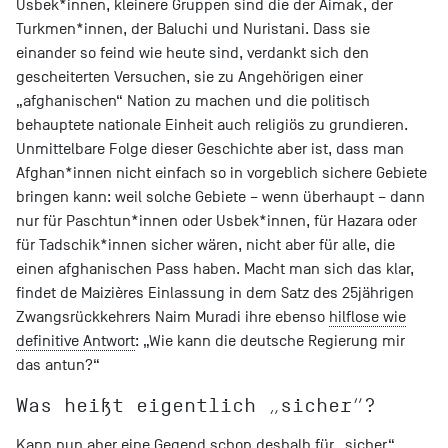
Usbek*innen, kleinere Gruppen sind die der Aimak, der
Turkmen*innen, der Baluchi und Nuristani. Dass sie
einander so feind wie heute sind, verdankt sich den
gescheiterten Versuchen, sie zu Angehörigen einer
„afghanischen“ Nation zu machen und die politisch
behauptete nationale Einheit auch religiös zu grundieren.
Unmittelbare Folge dieser Geschichte aber ist, dass man
Afghan*innen nicht einfach so in vorgeblich sichere Gebiete
bringen kann: weil solche Gebiete – wenn überhaupt – dann
nur für Paschtun*innen oder Usbek*innen, für Hazara oder
für Tadschik*innen sicher wären, nicht aber für alle, die
einen afghanischen Pass haben. Macht man sich das klar,
findet de Maizières Einlassung in dem Satz des 25jährigen
Zwangsrückkehrers Naim Muradi ihre ebenso
hilflose wie
definitive Antwort
: „Wie kann die deutsche Regierung mir
das antun?“
Was heißt eigentlich „sicher“?
Kann nun aber eine Gegend schon deshalb für „sicher“