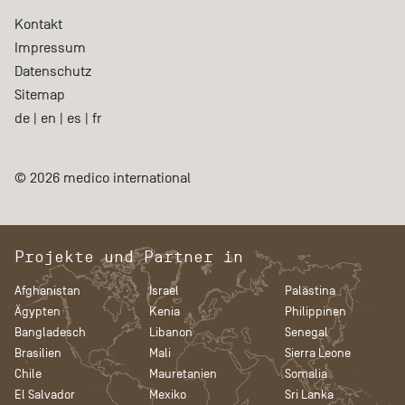
Kontakt
Impressum
Datenschutz
Sitemap
de
|
en
|
es
|
fr
© 2026 medico international
Projekte und Partner in
Afghanistan
Israel
Palästina
Ägypten
Kenia
Philippinen
Bangladesch
Libanon
Senegal
Brasilien
Mali
Sierra Leone
Chile
Mauretanien
Somalia
El Salvador
Mexiko
Sri Lanka