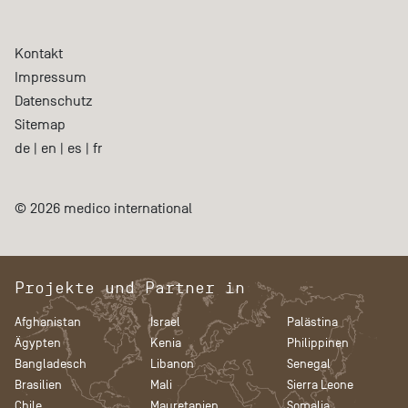
Kontakt
Impressum
Datenschutz
Sitemap
de
|
en
|
es
|
fr
© 2026 medico international
Projekte und Partner in
Afghanistan
Israel
Palästina
Ägypten
Kenia
Philippinen
Bangladesch
Libanon
Senegal
Brasilien
Mali
Sierra Leone
Chile
Mauretanien
Somalia