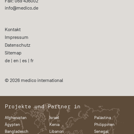
Fax:
069 436002
info@medico.de
Kontakt
Impressum
Datenschutz
Sitemap
de
|
en
|
es
|
fr
© 2026 medico international
Projekte und Partner in
Afghanistan
Israel
Palästina
Ägypten
Kenia
Philippinen
Bangladesch
Libanon
Senegal