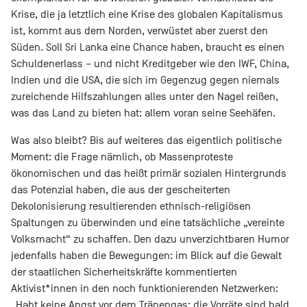
Krise, die ja letztlich eine Krise des globalen Kapitalismus
ist, kommt aus dem Norden, verwüstet aber zuerst den
Süden. Soll Sri Lanka eine Chance haben, braucht es einen
Schuldenerlass – und nicht Kreditgeber wie den IWF, China,
Indien und die USA, die sich im Gegenzug gegen niemals
zureichende Hilfszahlungen alles unter den Nagel reißen,
was das Land zu bieten hat: allem voran seine Seehäfen.
Was also bleibt? Bis auf weiteres das eigentlich politische
Moment: die Frage nämlich, ob Massenproteste
ökonomischen und das heißt primär sozialen Hintergrunds
das Potenzial haben, die aus der gescheiterten
Dekolonisierung resultierenden ethnisch-religiösen
Spaltungen zu überwinden und eine tatsächliche „vereinte
Volksmacht“ zu schaffen. Den dazu unverzichtbaren Humor
jedenfalls haben die Bewegungen: im Blick auf die Gewalt
der staatlichen Sicherheitskräfte kommentierten
Aktivist*innen in den noch funktionierenden Netzwerken:
„Habt keine Angst vor dem Tränengas: die Vorräte sind bald