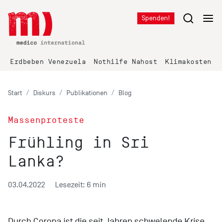
Spenden!
Erdbeben Venezuela
Nothilfe Nahost
Klimakosten K
Start
Diskurs
Publikationen
Blog
Massenproteste
Frühling in Sri
Lanka?
03.04.2022
Lesezeit: 6 min
Durch Corona ist die seit Jahren schwelende Krise