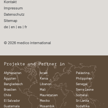
Kontakt
Impressum
Datenschutz
Sitemap
de
|
en
|
es
|
fr
© 2026 medico international
Projekte und Partner in
Afghanistan
Israel
Palästina
Ägypten
Kenia
Philippinen
Bangladesch
Libanon
Senegal
Brasilien
Mali
Sierra Leone
Chile
Mauretanien
Somalia
El Salvador
Mexiko
Sri Lanka
Guatemala
Mosambik
Südafrika