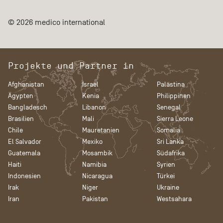
© 2026 medico international
Projekte und Partner in
Afghanistan
Israel
Palästina
Ägypten
Kenia
Philippinen
Bangladesch
Libanon
Senegal
Brasilien
Mali
Sierra Leone
Chile
Mauretanien
Somalia
El Salvador
Mexiko
Sri Lanka
Guatemala
Mosambik
Südafrika
Haiti
Namibia
Syrien
Indonesien
Nicaragua
Türkei
Irak
Niger
Ukraine
Iran
Pakistan
Westsahara