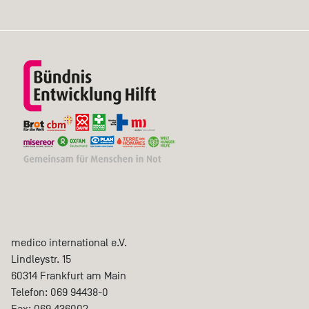
medico international e.V.
Lindleystr. 15
60314
Frankfurt am Main
Telefon:
069 94438-0
Fax:
069 436002