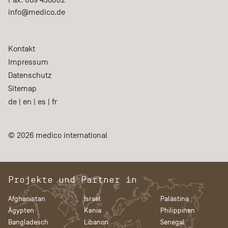
info@medico.de
Kontakt
Impressum
Datenschutz
Sitemap
de
|
en
|
es
|
fr
© 2026 medico international
Projekte und Partner in
Afghanistan
Israel
Palästina
Ägypten
Kenia
Philippinen
Bangladesch
Libanon
Senegal