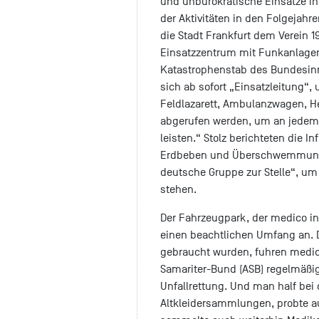
und unbürokratische Einsätze i
der Aktivitäten in den Folgejahr
die Stadt Frankfurt dem Verein 1
Einsatzzentrum mit Funkanlage
Katastrophenstab des Bundesin
sich ab sofort „Einsatzleitung“,
Feldlazarett, Ambulanzwagen, Hel
abgerufen werden, um an jedem Or
leisten.“ Stolz berichteten die 
Erdbeben und Überschwemmungsk
deutsche Gruppe zur Stelle“, um
stehen.
Der Fahrzeugpark, der medico i
einen beachtlichen Umfang an. 
gebraucht wurden, fuhren medico
Samariter-Bund (ASB) regelmäßi
Unfallrettung. Und man half bei
Altkleidersammlungen, probte au