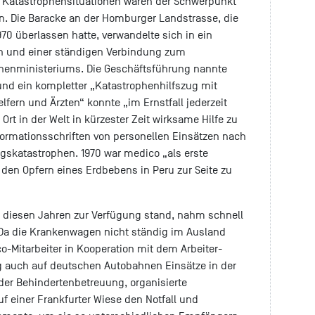
n Katastrophensituationen waren der Schwerpunkt
en. Die Baracke an der Homburger Landstrasse, die
970 überlassen hatte, verwandelte sich in ein
n und einer ständigen Verbindung zum
nenministeriums. Die Geschäftsführung nannte
 und ein kompletter „Katastrophenhilfszug mit
fern und Ärzten“ konnte „im Ernstfall jederzeit
t in der Welt in kürzester Zeit wirksame Hilfe zu
Informationsschriften von personellen Einsätzen nach
atastrophen. 1970 war medico „als erste
 den Opfern eines Erdbebens in Peru zur Seite zu
n diesen Jahren zur Verfügung stand, nahm schnell
Da die Krankenwagen nicht ständig im Ausland
-Mitarbeiter in Kooperation mit dem Arbeiter-
g auch auf deutschen Autobahnen Einsätze in der
 der Behindertenbetreuung, organisierte
f einer Frankfurter Wiese den Notfall und