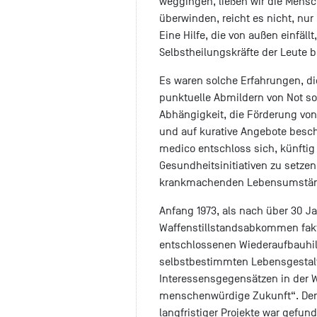
weggingen, ließen wir die Mensc
überwinden, reicht es nicht, nu
Eine Hilfe, die von außen einfäl
Selbstheilungskräfte der Leute b
Es waren solche Erfahrungen, di
punktuelle Abmildern von Not so
Abhängigkeit, die Förderung von 
und auf kurative Angebote beschr
medico entschloss sich, künftig 
Gesundheitsinitiativen zu setze
krankmachenden Lebensumstän
Anfang 1973, als nach über 30 J
Waffenstillstandsabkommen fakt
entschlossenen Wiederaufbauhilfe
selbstbestimmten Lebensgestalt
Interessensgegensätzen in der 
menschenwürdige Zukunft“. Der 
langfristiger Projekte war gefun