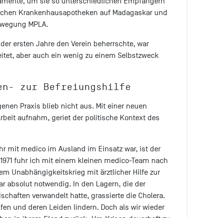
amente, um sie so unterschiedlichen Empfängern
lichen Krankenhausapotheken auf Madagaskar und
ewegung MPLA.
der ersten Jahre den Verein beherrschte, war
itet, aber auch ein wenig zu einem Selbstzweck
en- zur Befreiungshilfe
enen Praxis blieb nicht aus. Mit einer neuen
Arbeit aufnahm, geriet der politische Kontext des
ahr mit medico im Ausland im Einsatz war, ist der
„1971 fuhr ich mit einem kleinen medico-Team nach
em Unabhängigkeitskrieg mit ärztlicher Hilfe zur
ar absolut notwendig. In den Lagern, die der
chaften verwandelt hatte, grassierte die Cholera.
fen und deren Leiden lindern. Doch als wir wieder