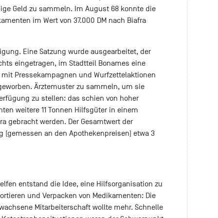
dige Geld zu sammeln. Im August 68 konnte die
kamenten im Wert von 37.000 DM nach Biafra
tigung. Eine Satzung wurde ausgearbeitet, der
chts eingetragen, im Stadtteil Bonames eine
nd mit Pressekampagnen und Wurfzettelaktionen
 geworben. Ärztemuster zu sammeln, um sie
erfügung zu stellen: das schien von hoher
nnten weitere 11 Tonnen Hilfsgüter in einem
ra gebracht werden. Der Gesamtwert der
g (gemessen an den Apothekenpreisen) etwa 3
fen entstand die Idee, eine Hilfsorganisation zu
ortieren und Verpacken von Medikamenten: Die
achsene Mitarbeiterschaft wollte mehr. Schnelle