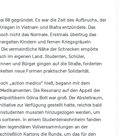
ai 68 gegründet. Es war die Zeit des Aufbruchs, der
riegen in Vietnam und Biafra entzündete. Das
och nicht das Normale. Erstmals übertrug das
mergelten Kindern und fernen Kriegsgräueln
 Die vermeintliche Nähe der Schrecken empörte
ch im eigenen Land. Studenten, Schüler,
innen und Bürger gingen auf die Straße, forderten
kelten neue Formen praktischer Solidarität.
och „action medico“ hieß, begann mit dem
Medikamenten. Die Resonanz auf den Appell der
ilpolitikerin Odina Bott war groß. Der Abstellraum,
nitiative zur Verfügung gestellt hatte, reichte bald
izinstudenten mussten hinzugezogen werden, um
u sortieren. In einem Studentenwohnheim fanden
den legendären Vollversammlungen an der
 schließlich Kartons die Runde, um das für den