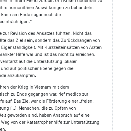
hen in ihrem Elend zurück. Um Krisen dauerhaft zu
r ihre humanitären Auswirkungen zu behandeln.
lt, kann am Ende sogar noch die
eeinträchtigen.“
e zur Revision des Ansatzes führten. Nicht das
llte das Ziel sein, sondern das Zurückdrängen von
Eigenständigkeit. Mit Kurzzeiteinsätzen von Ärzten
änkter Hilfe war und ist das nicht zu erreichen.
verstärkt auf die Unterstützung lokaler
n und auf politischer Ebene gegen die
de anzukämpfen.
ahren der Krieg in Vietnam mit dem
isch zu Ende gegangen war, rief medico zur
 auf. Das Ziel war die Förderung einer „freien,
ung (…). Menschen, die zu Opfern von
Welt geworden sind, haben Anspruch auf eine
Weg von der Katastrophenhilfe zur Unterstützung
den.