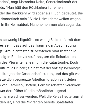
nden", sagt Mamadou Keita, Generalsekretär der
és. "Man hält den Rückkehrer für einen
der die Rückkehr wird sogar als Fluch gedeutet. Die
 dramatisch sein." Viele Heimkehrer wollen wegen
k in ihr Heimatdorf. Manche nehmen sich sogar das
so wenig Mitgefühl, so wenig Solidarität mit dem
 es sein, dass auf das Trauma der Abschiebung
gt? Am leichtesten zu verstehen sind materielle
nzigen Rinder verkauft hat, um die Reisekosten
n des Migranten alle mit in die Katastrophe. Doch
ulturelle Gründe; sie hat mit der Sozialpsychologie,
llungen der Gesellschaft zu tun, und das gilt vor
e zeitlich begrenzte Arbeitsmigration seit vielen
von Familien, Dörfern, Gemeinschaften verankert
 war dort früher für die männliche Jugend
 ins Erwachsenwerden. Weil die Reise heute, zumal
den ist, sind die Migranten bereits Spätstarter;