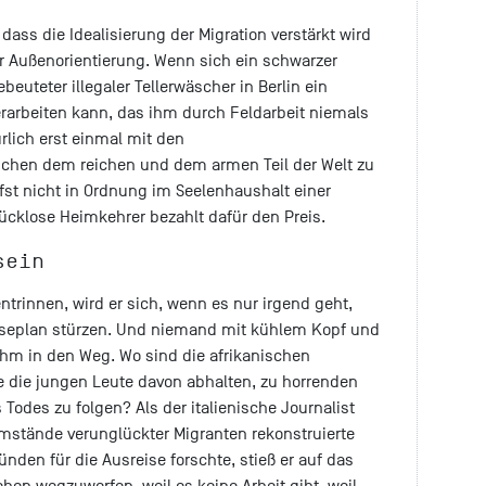
dass die Idealisierung der Migration verstärkt wird
er Außenorientierung. Wenn sich ein schwarzer
euteter illegaler Tellerwäscher in Berlin ein
rarbeiten kann, das ihm durch Feldarbeit niemals
rlich erst einmal mit den
hen dem reichen und dem armen Teil der Welt zu
efst nicht in Ordnung im Seelenhaushalt einer
lücklose Heimkehrer bezahlt dafür den Preis.
sein
trinnen, wird er sich, wenn es nur irgend geht,
eiseplan stürzen. Und niemand mit kühlem Kopf und
h ihm in den Weg. Wo sind die afrikanischen
ie die jungen Leute davon abhalten, zu horrenden
odes zu folgen? Als der italienische Journalist
mstände verunglückter Migranten rekonstruierte
ünden für die Ausreise forschte, stieß er auf das
eben wegzuwerfen, weil es keine Arbeit gibt, weil