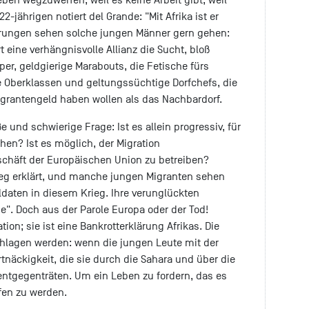
2-jährigen notiert del Grande: "Mit Afrika ist er
ierungen sehen solche jungen Männer gern gehen:
rt eine verhängnisvolle Allianz die Sucht, bloß
r, geldgierige Marabouts, die Fetische fürs
 Oberklassen und geltungssüchtige Dorfchefs, die
grantengeld haben wollen als das Nachbardorf.
e und schwierige Frage: Ist es allein progressiv, für
hen? Ist es möglich, der Migration
chäft der Europäischen Union zu betreiben?
ieg erklärt, und manche jungen Migranten sehen
oldaten in diesem Krieg. Ihre verunglückten
". Doch aus der Parole Europa oder der Tod!
tion; sie ist eine Bankrotterklärung Afrikas. Die
lagen werden: wenn die jungen Leute mit der
näckigkeit, die sie durch die Sahara und über die
 entgegenträten. Um ein Leben zu fordern, das es
fen zu werden.