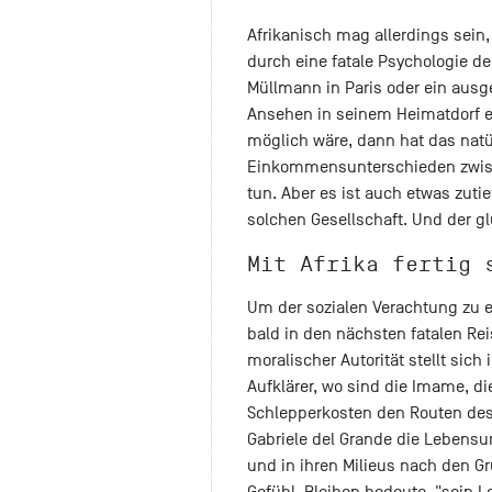
Afrikanisch mag allerdings sein, 
durch eine fatale Psychologie d
Müllmann in Paris oder ein ausgeb
Ansehen in seinem Heimatdorf e
möglich wäre, dann hat das natü
Einkommensunterschieden zwisc
tun. Aber es ist auch etwas zuti
solchen Gesellschaft. Und der g
Mit Afrika fertig 
Um der sozialen Verachtung zu en
bald in den nächsten fatalen R
moralischer Autorität stellt sic
Aufklärer, wo sind die Imame, d
Schlepperkosten den Routen des T
Gabriele del Grande die Lebensu
und in ihren Milieus nach den Gr
Gefühl, Bleiben bedeute, "sein L