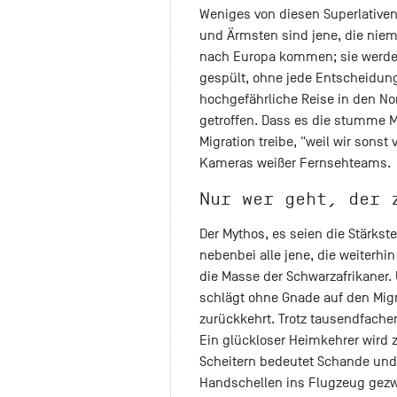
Weniges von diesen Superlativen
und Ärmsten sind jene, die niem
nach Europa kommen; sie werden 
gespült, ohne jede Entscheidung
hochgefährliche Reise in den N
getroffen. Dass es die stumme Mac
Migration treibe, "weil wir sonst 
Kameras weißer Fernsehteams.
Nur wer geht, der 
Der Mythos, es seien die Stärks
nebenbei alle jene, die weiterhi
die Masse der Schwarzafrikaner.
schlägt ohne Gnade auf den Migr
zurückkehrt. Trotz tausendfach
Ein glückloser Heimkehrer wird z
Scheitern bedeutet Schande und
Handschellen ins Flugzeug gezw