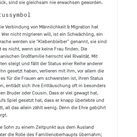
ück, sind sie gleichsam nie erwachsen geworden.
tussymbol
 die Verbindung von Männlichkeit & Migration hat
. Wer nicht migrieren will, ist ein Schwächling, ein
rache werden sie "Klebenbleiber" genannt, sie sind
t es nicht, wenn sie keine Frau finden. Die
anischen Großfamilie herrscht viel Rivalität. Mit
en steigt und fällt der Status einer Reihe anderer
 ihn gesetzt haben, verlieren mit ihm, vor allem die
 es für die Frauen am schwersten ist, ihren Status
, entlädt sich ihre Enttäuschung oft in besonders
en Bruder oder Cousin. Dass er viel gewagt hat,
fs Spiel gesetzt hat, dass er knapp überlebte und
t, all das allein zählt wenig. Denn die Ehre gebührt
rgt.
este Sohn zu einem Zeitpunkt aus dem Ausland
ater die Rolle des Familienoberhaupts übernahm;