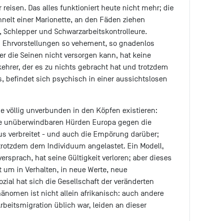
reisen. Das alles funktioniert heute nicht mehr; die
nelt einer Marionette, an den Fäden ziehen
 Schlepper und Schwarzarbeitskontrolleure.
n Ehrvorstellungen so vehement, so gnadenlos
der die Seinen nicht versorgen kann, hat keine
ehrer, der es zu nichts gebracht hat und trotzdem
 befindet sich psychisch in einer aussichtslosen
e völlig unverbunden in den Köpfen existieren:
che unüberwindbaren Hürden Europa gegen die
us verbreitet - und auch die Empörung darüber;
 trotzdem dem Individuum angelastet. Ein Modell,
ersprach, hat seine Gültigkeit verloren; aber dieses
t um in Verhalten, in neue Werte, neue
zial hat sich die Gesellschaft der veränderten
hänomen ist nicht allein afrikanisch: auch andere
rbeitsmigration üblich war, leiden an dieser