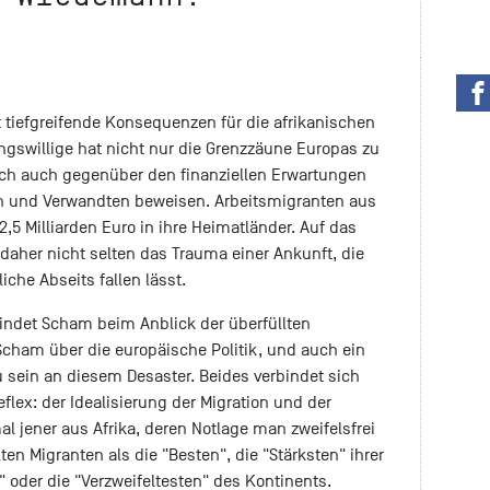
tiefgreifende Konsequenzen für die afrikanischen
gswillige hat nicht nur die Grenzzäune Europas zu
ch auch gegenüber den finanziellen Erwartungen
en und Verwandten beweisen. Arbeitsmigranten aus
2,5 Milliarden Euro in ihre Heimatländer. Auf das
daher nicht selten das Trauma einer Ankunft, die
iche Abseits fallen lässt.
findet Scham beim Anblick der überfüllten
Scham über die europäische Politik, und auch ein
u sein an diesem Desaster. Beides verbindet sich
lex: der Idealisierung der Migration und der
l jener aus Afrika, deren Notlage man zweifelsfrei
en Migranten als die "Besten", die "Stärksten" ihrer
" oder die "Verzweifeltesten" des Kontinents.