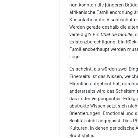
nun konnten die jüngeren Brüder 
afrikanische Familienordnung äh
Konsularbeamte, Visabeschaffer,
Werden gerade deshalb die alte
verteidigt? Ein
Chef de famille
, 
Existenzberechtigung. Ein Rückk
Familienoberhaupt werden muss,
Lage.
Es scheint, als würden zwei Ding
Einerseits ist das Wissen, wel
Migration aufgebaut hat, durcha
andererseits wird das Scheitern
das in der Vergangenheit Erfolg v
abstrakte Wissen setzt sich nich
Orientierungen. Emotional und so
Realität nicht angepasst. Dies P
Kulturen, in denen periodische A
Bruchstelle.