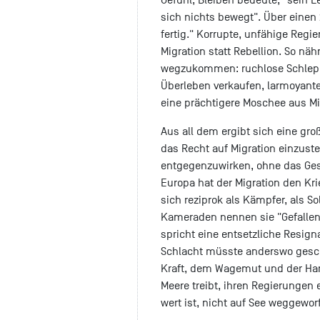
sich nichts bewegt". Über einen 2
fertig." Korrupte, unfähige Reg
Migration statt Rebellion. So näh
wegzukommen: ruchlose Schleppe
Überleben verkaufen, larmoyante
eine prächtigere Moschee aus Mi
Aus all dem ergibt sich eine groß
das Recht auf Migration einzuste
entgegenzuwirken, ohne das Ges
Europa hat der Migration den Kr
sich reziprok als Kämpfer, als S
Kameraden nennen sie "Gefallene
spricht eine entsetzliche Resigna
Schlacht müsste anderswo gesch
Kraft, dem Wagemut und der Hart
Meere treibt, ihren Regierungen
wert ist, nicht auf See weggewor