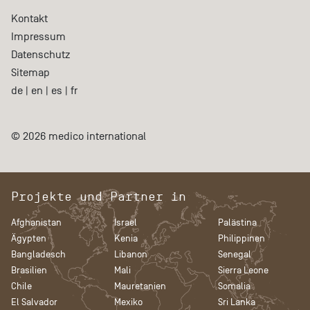
Kontakt
Impressum
Datenschutz
Sitemap
de
|
en
|
es
|
fr
© 2026 medico international
Projekte und Partner in
Afghanistan
Israel
Palästina
Ägypten
Kenia
Philippinen
Bangladesch
Libanon
Senegal
Brasilien
Mali
Sierra Leone
Chile
Mauretanien
Somalia
El Salvador
Mexiko
Sri Lanka