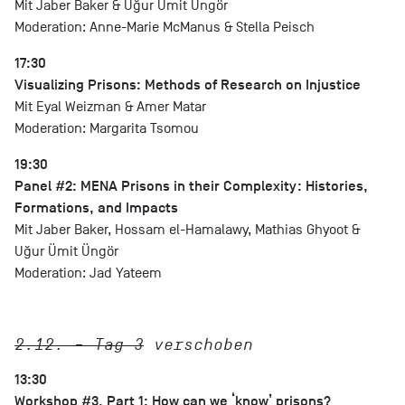
Mit Jaber Baker & Uğur Ümit Üngör
Moderation: Anne-Marie McManus & Stella Peisch
17:30
Visualizing Prisons: Methods of Research on Injustice
Mit Eyal Weizman & Amer Matar
Moderation: Margarita Tsomou
19:30
Panel #2: MENA Prisons in their Complexity: Histories,
Formations, and Impacts
Mit Jaber Baker, Hossam el-Hamalawy, Mathias Ghyoot &
Uğur Ümit Üngör
Moderation: Jad Yateem
2.12. – Tag 3
verschoben
13:30
Workshop #3, Part 1: How can we ‘know’ prisons?