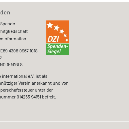
den
-Spende
mitgliedschaft
ninformation
DE69 4306 0967 1018
2
ENODEM1GLS
international e.V. ist als
nütziger Verein anerkannt und von
rperschaftssteuer unter der
nummer 014255 94151 befreit.