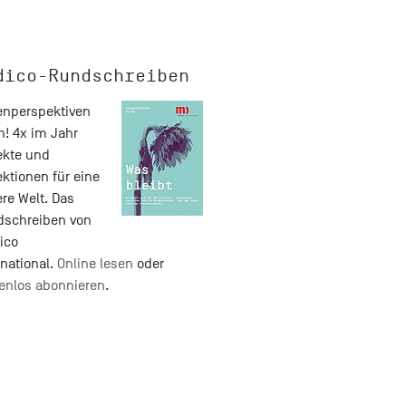
dico-Rundschreiben
nperspektiven
n! 4x im Jahr
ekte und
ektionen für eine
re Welt. Das
dschreiben von
ico
rnational.
Online lesen
oder
enlos abonnieren
.