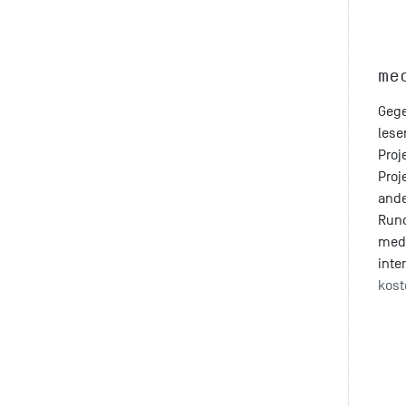
me
Gege
lese
Proj
Proj
ande
Run
med
inte
kost