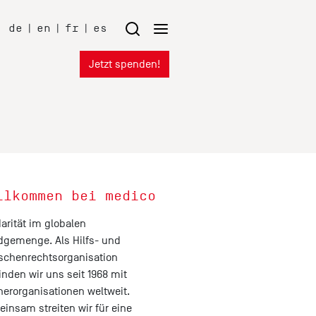
de
|
en
|
fr
|
es
Jetzt spenden!
llkommen bei medico
darität im globalen
gemenge. Als Hilfs- und
chenrechtsorganisation
inden wir uns seit 1968 mit
nerorganisationen weltweit.
insam streiten wir für eine