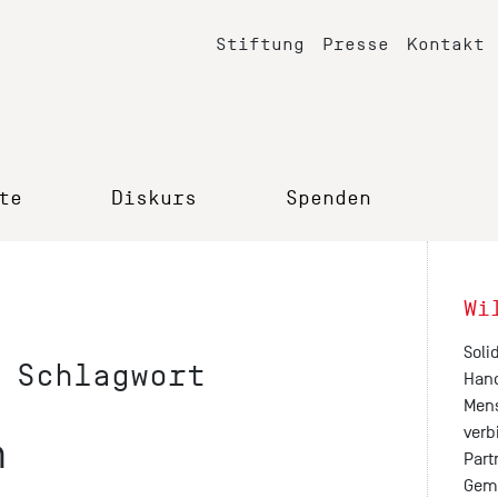
Stiftung
Presse
Kontakt
te
Diskurs
Spenden
Wi
Soli
 Schlagwort
Hand
Mens
verb
n
Part
Geme