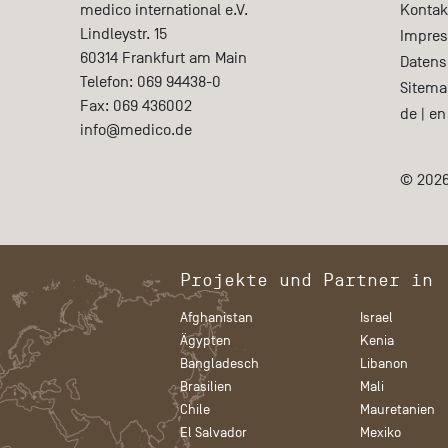
medico international e.V.
Kontak
Lindleystr. 15
Impre
60314
Frankfurt am Main
Datens
Telefon:
069 94438-0
Sitema
Fax:
069 436002
de
|
en
info@medico.de
© 2026
Projekte und Partner in
Afghanistan
Israel
Ägypten
Kenia
Bangladesch
Libanon
Brasilien
Mali
Chile
Mauretanien
El Salvador
Mexiko