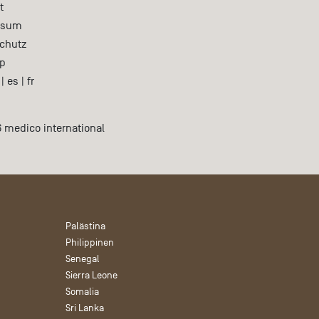
t
ssum
chutz
p
|
es
|
fr
 medico international
Palästina
Philippinen
Senegal
Sierra Leone
Somalia
Sri Lanka