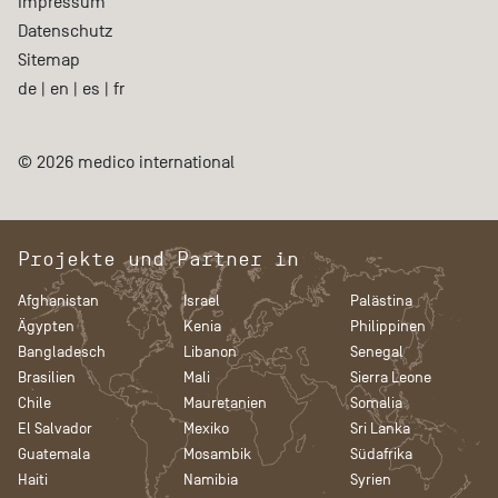
Impressum
Datenschutz
Sitemap
de
|
en
|
es
|
fr
© 2026 medico international
Projekte und Partner in
Afghanistan
Israel
Palästina
Ägypten
Kenia
Philippinen
Bangladesch
Libanon
Senegal
Brasilien
Mali
Sierra Leone
Chile
Mauretanien
Somalia
El Salvador
Mexiko
Sri Lanka
Guatemala
Mosambik
Südafrika
Haiti
Namibia
Syrien