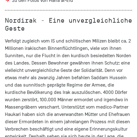
zu den Fotos von Haifa al-Eid
Nordirak - Eine unvergleichliche
Geste
Verfolgt zugleich vom IS und schiitischen Milizen bleibt ca. 2
Millionen irakischen Binnenflüchtlingen, viele von ihnen
Sunniten, nur die Flucht in den kurdisch besiedelten Norden
des Landes. Dessen Bewohner gewähren ihnen Schutz: eine
vielleicht unvergleichliche Geste der Solidarität. Denn vor
etwas mehr als zwanzig Jahren befahlen Saddam Hussein
und das sunnitisch geprägte Regime der Armee, die
kurdische Bevölkerung des Irak auszulöschen. 4000 Dörfer
wurden zerstört, 100.000 Männer ermordet und irgendwo in
Massengräbern verscharrt. Unterstützt vom medico-Partner
Haukari haben sich die anverwandten Mütter und Ehefrauen
dieser Ermordeten in einem jahrelangen Prozess mit diesen
Verbrechen beschäftigt und eine eigene Erinnerungskultur
entwickelt. Deshalb sehen sie sich heute in der Lage, die