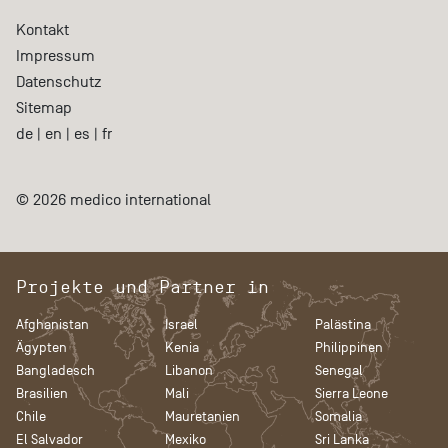
Kontakt
Impressum
Datenschutz
Sitemap
de
|
en
|
es
|
fr
© 2026 medico international
Projekte und Partner in
Afghanistan
Israel
Palästina
Ägypten
Kenia
Philippinen
Bangladesch
Libanon
Senegal
Brasilien
Mali
Sierra Leone
Chile
Mauretanien
Somalia
El Salvador
Mexiko
Sri Lanka