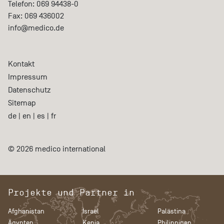
Telefon:
069 94438-0
Fax:
069 436002
info@medico.de
Kontakt
Impressum
Datenschutz
Sitemap
de
|
en
|
es
|
fr
© 2026 medico international
Projekte und Partner in
Afghanistan
Israel
Palästina
Ägypten
Kenia
Philippinen