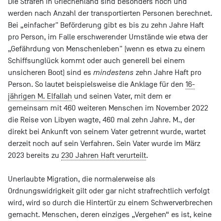
Die Strafen in Griechenland sind besonders hoch und
werden nach Anzahl der transportierten Personen berechnet.
Bei „einfacher" Beförderung gibt es bis zu zehn Jahre Haft
pro Person, im Falle erschwerender Umstände wie etwa der
„Gefährdung von Menschenleben" (wenn es etwa zu einem
Schiffsunglück kommt oder auch generell bei einem
unsicheren Boot) sind es
mindestens
zehn Jahre Haft pro
Person. So lautet beispielsweise die Anklage für den
16-
jährigen M. Elfallah
und seinen Vater, mit dem er
gemeinsam mit 460 weiteren Menschen im November 2022
die Reise von Libyen wagte, 460 mal zehn Jahre. M., der
direkt bei Ankunft von seinem Vater getrennt wurde, wartet
derzeit noch auf sein Verfahren. Sein Vater wurde im März
2023 bereits zu
230 Jahren Haft verurteilt
.
Unerlaubte Migration, die normalerweise als
Ordnungswidrigkeit gilt oder gar nicht strafrechtlich verfolgt
wird, wird so durch die Hintertür zu einem Schwerverbrechen
gemacht. Menschen, deren einziges „Vergehen“ es ist, keine