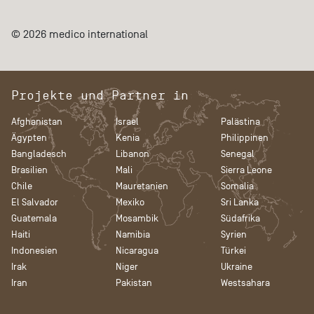
© 2026 medico international
Projekte und Partner in
Afghanistan
Israel
Palästina
Ägypten
Kenia
Philippinen
Bangladesch
Libanon
Senegal
Brasilien
Mali
Sierra Leone
Chile
Mauretanien
Somalia
El Salvador
Mexiko
Sri Lanka
Guatemala
Mosambik
Südafrika
Haiti
Namibia
Syrien
Indonesien
Nicaragua
Türkei
Irak
Niger
Ukraine
Iran
Pakistan
Westsahara