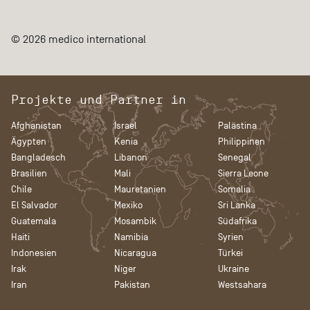
© 2026 medico international
Projekte und Partner in
Afghanistan
Israel
Palästina
Ägypten
Kenia
Philippinen
Bangladesch
Libanon
Senegal
Brasilien
Mali
Sierra Leone
Chile
Mauretanien
Somalia
El Salvador
Mexiko
Sri Lanka
Guatemala
Mosambik
Südafrika
Haiti
Namibia
Syrien
Indonesien
Nicaragua
Türkei
Irak
Niger
Ukraine
Iran
Pakistan
Westsahara