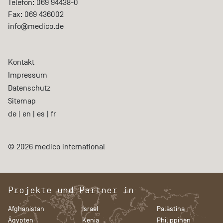
Telefon:
069 94438-0
Fax:
069 436002
info@medico.de
Kontakt
Impressum
Datenschutz
Sitemap
de
|
en
|
es
|
fr
© 2026 medico international
Projekte und Partner in
Afghanistan
Israel
Palästina
Ägypten
Kenia
Philippinen