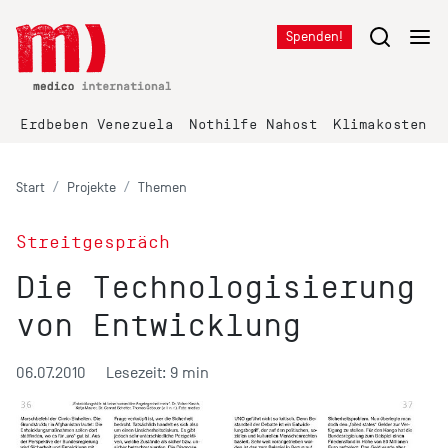
Spenden!
Erdbeben Venezuela
Nothilfe Nahost
Klimakosten K
Start
Projekte
Themen
Streitgespräch
Die Technologisierung
von Entwicklung
06.07.2010
Lesezeit: 9 min
V
D