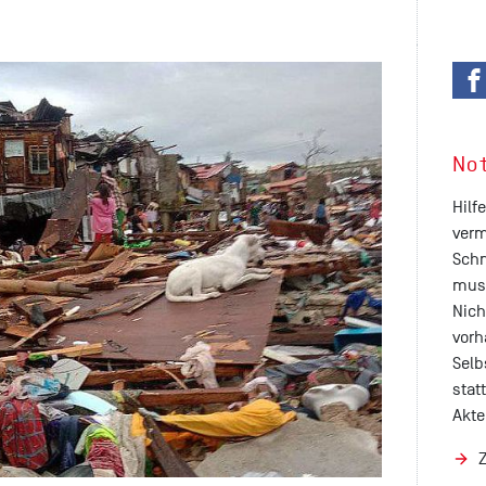
No
Hilf
verm
Schn
muss
Nich
vorh
Selb
stat
Akte