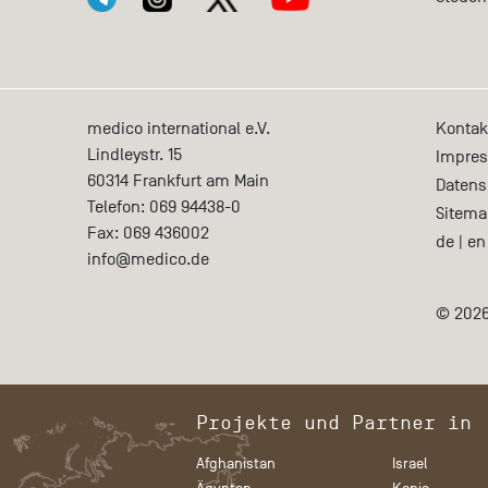
medico international e.V.
Kontak
Lindleystr. 15
Impre
60314
Frankfurt am Main
Datens
Telefon:
069 94438-0
Sitema
Fax:
069 436002
de
|
en
info@medico.de
© 2026
Projekte und Partner in
Afghanistan
Israel