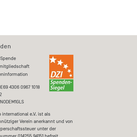
den
-Spende
mitgliedschaft
ninformation
DE69 4306 0967 1018
2
ENODEM1GLS
international e.V. ist als
nütziger Verein anerkannt und von
rperschaftssteuer unter der
nummer 014255 94151 befreit.