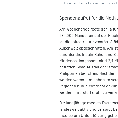
Schwere Zerstörungen nac
Spendenaufruf für die Nothil
Am Wochenende fegte der Taifun 
684.000 Menschen auf der Flucht
ist die Infrastruktur zerstört, S
Außenwelt abgeschnitten. Am stä
darunter die Inseln Bohol und Si
Mindanao. Insgesamt sind 2,4 M
betroffen. Vom Ausfall der Stro
Philippinen betroffen: Nachdem z
worden waren, um schneller vor
Regionen nun nicht mehr geküh
werden, Impfstoff droht zu verfal
Die langjährige medico-Partnero
landesweit aktiv und versorgt be
medico um Unterstützung gebeten