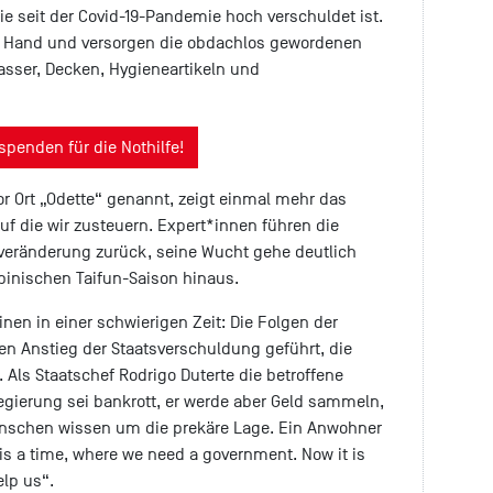
die seit der Covid-19-Pandemie hoch verschuldet ist.
ie Hand und versorgen die obdachlos gewordenen
sser, Decken, Hygieneartikeln und
 spenden für die Nothilfe!
vor Ort „Odette“ genannt, zeigt einmal mehr das
f die wir zusteuern. Expert*innen führen die
averänderung zurück, seine Wucht gehe deutlich
pinischen Taifun-Saison hinaus.
pinen in einer schwierigen Zeit: Die Folgen der
n Anstieg der Staatsverschuldung geführt, die
. Als Staatschef Rodrigo Duterte die betroffene
Regierung sei bankrott, er werde aber Geld sammeln,
enschen wissen um die prekäre Lage. Ein Anwohner
 is a time, where we need a government. Now it is
elp us“.