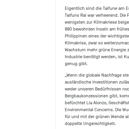
Eigentlich sind die Taifune am E
Taifuns Rai war verheerend. Die
wenigsten zur Klimakriese beig
880 bewohnten Inseln am frühest
Philippinen eines der wichtigst
Klimakrise, zwar so weiterzumac
Wachstum mehr grüne Energie zu 
Industrie benötigt werden, ist K
genug gibt.
„Wenn die globale Nachfrage stei
ausländische Investitionen zuläs
weder unseren Bedürfnissen noc
Bergbaukonzessionen gibt, kom
befürchtet Lia Alonzo, Geschäfts
Environmental Concerns. Die Wu
für und mit der grünen Wende als
doppelte Ungerechtigkeit.