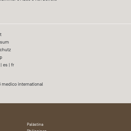
t
ssum
chutz
p
|
es
|
fr
 medico international
Palästina