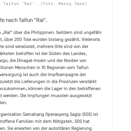
h Taifun "Rai". (Foto: Manoy Jake)
fe nach Taifun "Rai".
„Rai“ über die Philippinen. Seitdem sind ungefähr
, über 200 Tote wurden bislang gezählt. Vielerorts
tädte sind verwüstet, mehrere Orte sind von der
rksten betroffen ist der Süden des Landes,
argo, die Dinagat-Inseln und der Norden von
illionen Menschen in 10 Regionen vom Taifun
mversorgung ist auch die Impfkampagne der
uletzt die Lieferungen in die Provinzen verstärkt
anzukommen, können die Lager in den betroffenen
lt werden. Die Impfungen mussten ausgesetzt
len.
rganisation Samahang Operasyong Sagip (SOS) ist
troffene Familien mit dem Nötigsten. SOS hat
. Sie erwarten von der autoritären Regierung