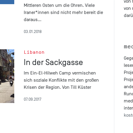
von
Mittleren Osten um die Ohren. Viele
von 
Iraner*innen sind nicht mehr bereit die
darü
daraus…
03.01.2018
me
Libanon
Gege
In der Sackgasse
lese
Proj
Im Ein-El-Hilweh Camp vermischen
Proj
sich soziale Konflikte mit den großen
ande
Krisen der Region. Von Till Küster
Run
07.09.2017
med
inte
kost