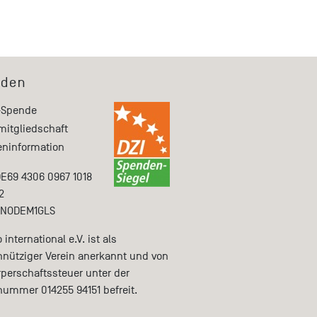
den
-Spende
mitgliedschaft
ninformation
DE69 4306 0967 1018
2
ENODEM1GLS
international e.V. ist als
nütziger Verein anerkannt und von
rperschaftssteuer unter der
nummer 014255 94151 befreit.