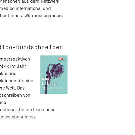
 Menschen aus dem Netzwerk
medico international und
ber hinaus. Wir müssen reden.
dico-Rundschreiben
nperspektiven
n! 4x im Jahr
ekte und
ektionen für eine
re Welt. Das
dschreiben von
ico
rnational.
Online lesen
oder
enlos abonnieren
.