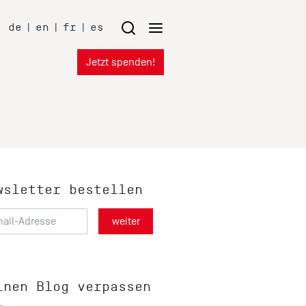
de
|
en
|
fr
|
es
Jetzt spenden!
wsletter bestellen
inen Blog verpassen