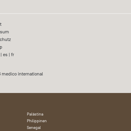
t
ssum
chutz
p
|
es
|
fr
 medico international
Palästina
Philippinen
Senegal