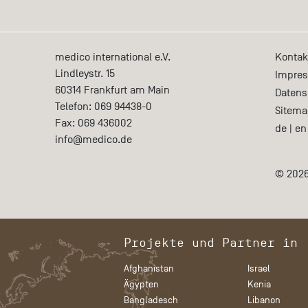
medico international e.V.
Kontak
Lindleystr. 15
Impre
60314
Frankfurt am Main
Datens
Telefon:
069 94438-0
Sitema
Fax:
069 436002
de
|
en
info@medico.de
© 2026
Projekte und Partner in
Afghanistan
Israel
Ägypten
Kenia
Bangladesch
Libanon