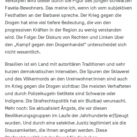
Verkörpert wird dieser durch die Figur des jungen schwarzen
Favela-Bewohners. Das meine ich, wenn ich vom subjektiven
Festhalten an der Barbarei spreche. Der Krieg gegen die
Drogen hat eine viel tiefere Bedeutung, die von den
progressiven Kräften in der Region zu wenig verstanden
wird. Die Folge: Der Diskurs von Rechten und Linken über
den „Kampf gegen den Drogenhandel“ unterscheidet sich
nicht wesentlich.
Brasilien ist ein Land mit autoritären Traditionen und sehr
kurzen demokratischen Intervallen. Die Spuren der Sklaverei
und des Völkermords an den Ureinwohner:innen sind auch
im Krieg gegen die Drogen sichtbar: Die meisten Verhafteten
und durch Polizeikugeln Getötete sind Schwarze oder
Indigene. Die Strafrechtspolitik hat ein Blutbad verursacht.
Mehr noch: Sie aktualisiert Ängste, die vor diesen
Bevölkerungsgruppen im Laufe der Jahrhunderte er[1]zeugt
wurden. Und durch eine selektive Justiz legitimiert sie die
Grausamkeiten, die ihnen angetan werden. Diese