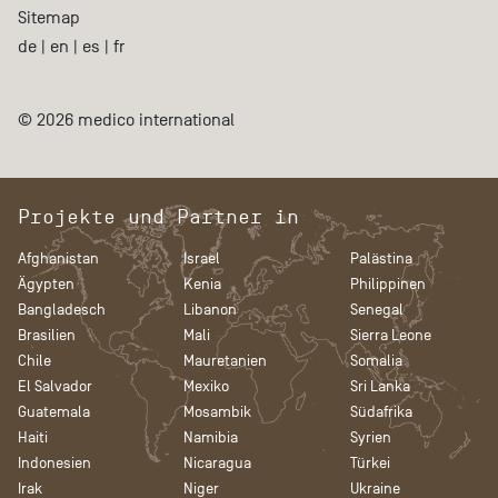
Sitemap
de
|
en
|
es
|
fr
© 2026 medico international
Projekte und Partner in
Afghanistan
Israel
Palästina
Ägypten
Kenia
Philippinen
Bangladesch
Libanon
Senegal
Brasilien
Mali
Sierra Leone
Chile
Mauretanien
Somalia
El Salvador
Mexiko
Sri Lanka
Guatemala
Mosambik
Südafrika
Haiti
Namibia
Syrien
Indonesien
Nicaragua
Türkei
Irak
Niger
Ukraine