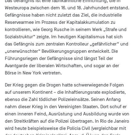
Das Gefängnis ist eine fabrikähnliche Einrichtung, die in
Westeuropa zwischen dem 16. und 18. Jahrhundert entstand.
Gefängnisse haben nicht zuletzt das Ziel, die industrielle
Reservearmee im Prozess der Kapitalakkumulation zu
kontrollieren, wie Georg Rusche in seinem Werk „Strafe und
Sozialstruktur“ zeigte. Im heutigen Kapitalismus hat sich
das Gefängnis zum zentralen Kontrolleur „gefährlicher“ und
„unerwünschter“ Bevölkerungsgruppen entwickelt. Die
Führungsriegen der Gefängnisse sind längst Teil der
Avantgarde der liberalen Wirtschaften, und sogar an der
Börse in New York vertreten.
Der Krieg gegen die Drogen hatte schwerwiegende Folgen
auf unserem Kontinent – die Inhaftierungsrate explodierte,
ebenso die Zahl tödlicher Polizeieinsätze. Seinen Anfang
nahm dieser Krieg in den Vereinigten Staaten. Dort schuf er
einen inneren Feind, Ausrüstung und Ausbildung wurde von
den Streitkräften auf die Polizei übertragen. In Rio de Janeiro
wird heute beispielsweise die Polícia Civil (vergleichbar mit