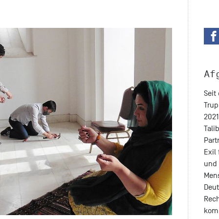
Af
Seit
Trup
2021
Tali
Part
Exil 
und 
Mens
Deut
Rech
kom