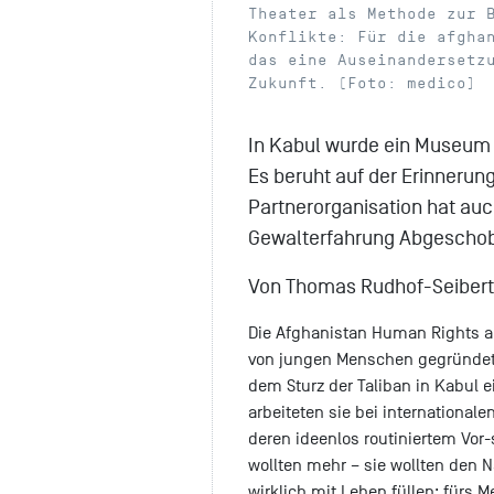
Theater als Methode zur 
Konflikte: Für die afgha
das eine Auseinandersetz
Zukunft. (Foto: medico)
In Kabul wurde ein Museum f
Es beruht auf der Erinnerun
Partnerorganisation hat auc
Gewalterfahrung Abgeschobe
Von Thomas Rudhof-Seibert
Die Afghanistan Human Rights 
von jungen Menschen gegründet,
dem Sturz der Taliban in Kabul e
arbeiteten sie bei international
deren ideenlos routiniertem Vor
wollten mehr – sie wollten den 
wirklich mit Leben füllen: fürs 