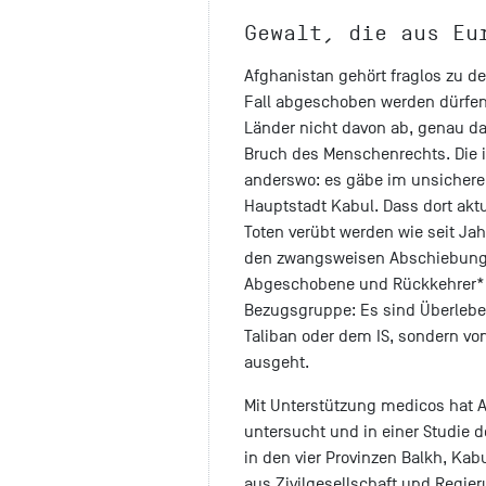
Gewalt, die aus Eu
Afghanistan gehört fraglos zu de
Fall abgeschoben werden dürfen
Länder nicht davon ab, genau da
Bruch des Menschenrechts. Die 
anderswo: es gäbe im unsicheren
Hauptstadt Kabul. Dass dort aktu
Toten verübt werden wie seit Jah
den zwangsweisen Abschiebungen
Abgeschobene und Rückkehrer*in
Bezugsgruppe: Es sind Überlebe
Taliban oder dem IS, sondern vo
ausgeht.
Mit Unterstützung medicos hat 
untersucht und in einer Studie d
in den vier Provinzen Balkh, Kab
aus Zivilgesellschaft und Regier