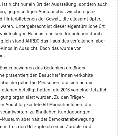
s ist nicht nur ein Ort der Ausstellung, sondern auch
eien, gegenseitigen Austauschs zwischen ganz
Hinterbliebenen der Gewalt, die allesamt Opfer,
 waren. Untergebracht ist dieser eigentümliche Ort
zweistöckigen Hauses, das sein Innenleben durch
ünglich stand AHRDO das Haus des verfallenen, aber
inos in Aussicht. Doch das wurde von
rt.
y Boxes bewahren das Gedenken an länger
ine präsentiert den Besucher*innen verkohlte
he. Sie gehörten Menschen, die sich an der
tionen beteiligt hatten, die 2016 von einer letztlich
gung organisiert wurden. Zu den Träger-
Der Anschlag kostete 80 Menschenleben, die
 verantworten, zu ähnlichen Kundgebungen
DO-Museum aber hält der Demokratiebewegung
ns frei: den Ort zugleich eines Zurück- und