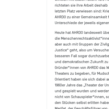
richteten sie ihre Arbeit deshal
letzten Platz verwiesen sind: Kr
AHRDO zu einer Gemeinsamkeit fi
Unterschiede der jeweils eigen
Heute hat AHRDO landesweit über
die Menschenrechtsaktivist*inne
aber auch mit Gruppen der Zivilg
Justice“ geht, also um Versuche
besseren Fall sogar durchzuarb
und demokratischen Zukunft zu
Gründer*innen von AHRDO das Wa
Theaters zu begeben, für Mudsch
Orientiert haben sie sich dabei 
1960er Jahre das „Theater der Un
und gespielt wurden und werden 
nicht von Schauspieler*innen, so
den Stücken selbst erlitten hab
Marifat, der Geschäftsführer von