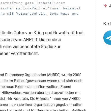
Bearbeitung gesellschaftlicher
nischen medico-Partner*innen bedeutet
ung mit Vergangenheit, Gegenwart und
Ke
ür die Opfer von Krieg und Gewalt eröffnet.
gsarbeit von AHRDO. Die medico-
h eine vielbeachtete Studie zur
ner veröffentlicht.
and Democracy Organisation (AHRDO) wurde 2009
 die im Exil aufgewachsen waren und sich nach
ine neue Existenz schaffen wollten. Zuerst
en Hilfswerken, wurden aber bald unzufrieden mit
-sich-hinwursteln. Die Gründer*innen von AHRDO
Namen, den sie ihrer Organisation gegeben hatten,
Menschenrecht und für Demokratie streiten. Politisch