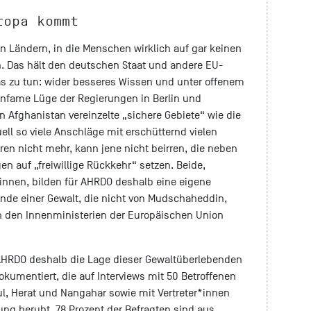
ropa kommt
n Ländern, in die Menschen wirklich auf gar keinen
. Das hält den deutschen Staat und andere EU-
s zu tun: wider besseres Wissen und unter offenem
infame Lüge der Regierungen in Berlin und
 Afghanistan vereinzelte „sichere Gebiete“ wie die
ell so viele Anschläge mit erschütternd vielen
ren nicht mehr, kann jene nicht beirren, die neben
 auf „freiwillige Rückkehr“ setzen. Beide,
nen, bilden für AHRDO deshalb eine eigene
nde einer Gewalt, die nicht von Mudschaheddin,
n den Innenministerien der Europäischen Union
AHRDO deshalb die Lage dieser Gewaltüberlebenden
okumentiert, die auf Interviews mit 50 Betroffenen
ul, Herat und Nangahar sowie mit Vertreter*innen
ung beruht. 78 Prozent der Befragten sind aus