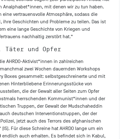
en Analphabet*innen, mit denen wir zu tun haben.
 eine vertrauensvolle Atmosphäre, sodass die
, ihre Geschichten und Probleme zu teilen. Das ist
dem eine lange Geschichte von Kriegen und
rtrauens nachhaltig zerstört hat.“
, Täter und Opfer
ie AHRDO-Aktivist*innen in zahlreichen
, manchmal zwei Wochen dauernden Workshops
ry Boxes gesammelt: selbstgeschreinerte und mit
 denen Hinterbliebene Erinnerungsstücke von
stellen, die der Gewalt aller Seiten zum Opfer
 einstmals herrschenden Kommunist*innen und der
etischen Truppen, der Gewalt der Mudschaheddin
 auch deutschen Interventionstruppen, der der
lizei, jetzt auch des Terrors des afghanischen
 (IS). Für diese Schreine hat AHRDO lange um ein
ndlich auch erhalten. Es befindet sich in Kabul,