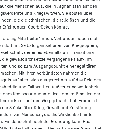
b auf die Menschen aus, die in Afghanistan auf den
iegsversehrte und Kriegswitwen. Sie sollten über
nden, die die ethnischen, die religiösen und die
en Erfahrungen überbrücken könnte.
 dreißig Mitarbeiter*innen. Verbunden haben sich
n dort mit Selbstorganisationen von Kriegsopfern,
esellschaft, denen es ebenfalls um „Transitional
, die gewaltdurchsetzte Vergangenheit auf-, im
eiten und so zum Ausgangspunkt einer egalitären
 machen. Mit ihren Verbündeten nahmen die
gnis auf sich, sich ausgerechnet auf das Feld des
aheddin und Taliban Hort äußerster Verworfenheit.
an dem Regisseur Augusto Boal, der im Brasilien der
terdrückten“ auf den Weg gebracht hat. Erarbeitet
die Stücke über Krieg, Gewalt und Zerstörung
ndern von Menschen, die die Wirklichkeit hinter
en. Ein Jahrzehnt nach der Gründung kann Hadi
 AHRDO, deshalb sagen: „Der partizipative Ansatz hat