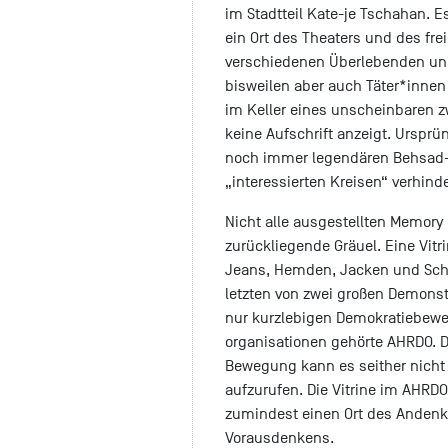
im Stadtteil Kate-je Tschahan. E
ein Ort des Theaters und des fr
verschiedenen Überlebenden und 
bisweilen aber auch Täter*innen
im Keller eines unscheinbaren 
keine Aufschrift anzeigt. Urspr
noch immer legendären Behsad-K
„interessierten Kreisen“ verhinde
Nicht alle ausgestellten Memor
zurückliegende Gräuel. Eine Vitr
Jeans, Hemden, Jacken und Schu
letzten von zwei großen Demonstra
nur kurzlebigen Demokratiebewe
organisationen gehörte AHRDO. 
Bewegung kann es seither nicht
aufzurufen. Die Vitrine im AHR
zumindest einen Ort des Andenke
Vorausdenkens.