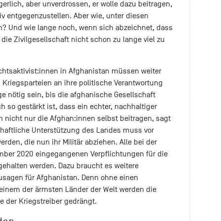
gerlich, aber unverdrossen, er wolle dazu beitragen,
iv entgegenzustellen. Aber wie, unter diesen
? Und wie lange noch, wenn sich abzeichnet, dass
ie Zivilgesellschaft nicht schon zu lange viel zu
chtsaktivist:innen in Afghanistan müssen weiter
 Kriegsparteien an ihre politische Verantwortung
ge nötig sein, bis die afghanische Gesellschaft
ch so gestärkt ist, dass ein echter, nachhaltiger
 nicht nur die Afghan:innen selbst beitragen, sagt
schaftliche Unterstützung des Landes muss vor
rden, die nun ihr Militär abziehen. Alle bei der
mber 2020 eingegangenen Verpflichtungen für die
gehalten werden. Dazu braucht es weitere
 Zusagen für Afghanistan. Denn ohne einen
 einem der ärmsten Länder der Welt werden die
e der Kriegstreiber gedrängt.
den