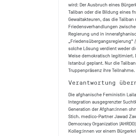
wird: Der Ausbruch eines Bürger
Taliban oder die Bildung eines 
Gewaltakteuren, das die Taliban
Friedensverhandlungen zwischen
Regierung und in innerafghanis
„Friedensübergangsregierung“
solche Lösung verdient weder di
Weise demokratisch legitimiert. 
Istanbul geplant. Nur die Talib
Truppenpräsenz ihre Teilnahme.
Verantwortung über
Die afghanische Feministin Laila 
Integration ausgegrenzter Suchtkr
Generation der Afghan:innen oh
Stich. medico-Partner Jawad Za
Democracy Organization (AHRDO) 
Kolleg:innen vor einem Bürgerkr