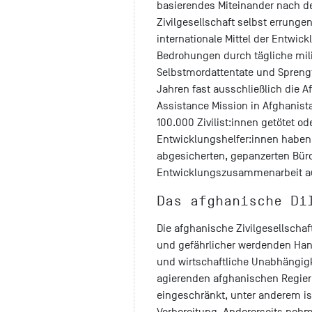
basierendes Miteinander nach d
Zivilgesellschaft selbst errunge
internationale Mittel der Entwi
Bedrohungen durch tägliche mil
Selbstmordattentate und Sprengfa
Jahren fast ausschließlich die A
Assistance Mission in Afghanista
100.000 Zivilist:innen getötet o
Entwicklungshelfer:innen haben 
abgesicherten, gepanzerten Bür
Entwicklungszusammenarbeit aus
Das afghanische Di
Die afghanische Zivilgesellschaf
und gefährlicher werdenden Hand
und wirtschaftliche Unabhängigke
agierenden afghanischen Regie
eingeschränkt, unter anderem ist
Vorbereitung. Andererseits nehm