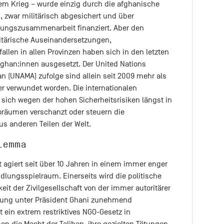
em Krieg – wurde einzig durch die afghanische
n, zwar militärisch abgesichert und über
cklungszusammenarbeit finanziert. Aber den
itärische Auseinandersetzungen,
llen in allen Provinzen haben sich in den letzten
fghan:innen ausgesetzt. Der United Nations
n (UNAMA) zufolge sind allein seit 2009 mehr als
der verwundet worden. Die internationalen
sich wegen der hohen Sicherheitsrisiken längst in
oräumen verschanzt oder steuern die
 anderen Teilen der Welt.
lemma
t agiert seit über 10 Jahren in einem immer enger
lungsspielraum. Einerseits wird die politische
it der Zivilgesellschaft von der immer autoritärer
rung unter Präsident Ghani zunehmend
 ein extrem restriktives NGO-Gesetz in
en die Macht der Taliban, ihre gezielten Tötungen