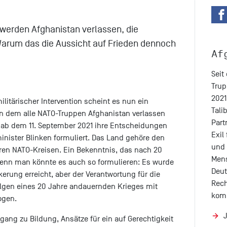
 werden Afghanistan verlassen, die
rum das die Aussicht auf Frieden dennoch
Af
Seit
Trup
2021
ilitärischer Intervention scheint es nun ein
Tali
an dem alle NATO-Truppen Afghanistan verlassen
Part
 ab dem 11. September 2021 ihre Entscheidungen
Exil 
inister Blinken formuliert. Das Land gehöre den
und 
ren NATO-Kreisen. Ein Bekenntnis, das nach 20
Mens
Denn man könnte es auch so formulieren: Es wurde
Deut
kerung erreicht, aber der Verantwortung für die
Rech
olgen eines 20 Jahre andauernden Krieges mit
kom
ogen.
gang zu Bildung, Ansätze für ein auf Gerechtigkeit