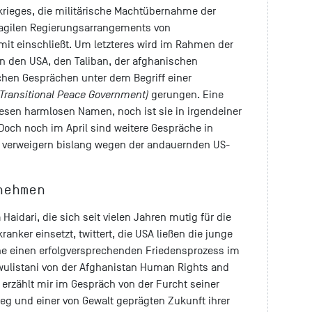
krieges, die militärische Machtübernahme der
fragilen Regierungsarrangements von
 mit einschließt. Um letzteres wird im Rahmen der
 den USA, den Taliban, der afghanischen
chen Gesprächen unter dem Begriff einer
(Transitional Peace Government)
gerungen. Eine
esen harmlosen Namen, noch ist sie in irgendeiner
Doch noch im April sind weitere Gespräche in
an verweigern bislang wegen der andauernden US-
nehmen
Haidari, die sich seit vielen Jahren mutig für die
anker einsetzt, twittert, die USA ließen die junge
ne einen erfolgversprechenden Friedensprozess im
wulistani von der Afghanistan Human Rights and
erzählt mir im Gespräch von der Furcht seiner
ieg und einer von Gewalt geprägten Zukunft ihrer