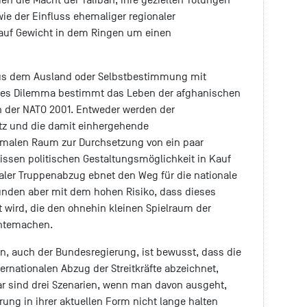
e der Einfluss ehemaliger regionaler
 auf Gewicht in dem Ringen um einen
aus dem Ausland oder Selbstbestimmung mit
eses Dilemma bestimmt das Leben der afghanischen
 der NATO 2001. Entweder werden der
hutz und die damit einhergehende
alen Raum zur Durchsetzung von ein paar
ssen politischen Gestaltungsmöglichkeit in Kauf
aler Truppenabzug ebnet den Weg für die nationale
unden aber mit dem hohen Risiko, dass dieses
 wird, die den ohnehin kleinen Spielraum der
chtemachen.
en, auch der Bundesregierung, ist bewusst, dass die
ernationalen Abzug der Streitkräfte abzeichnet,
ar sind drei Szenarien, wenn man davon ausgeht,
ung in ihrer aktuellen Form nicht lange halten