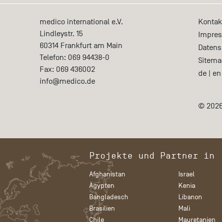
medico international e.V.
Kontak
Lindleystr. 15
Impre
60314
Frankfurt am Main
Datens
Telefon:
069 94438-0
Sitema
Fax:
069 436002
de
|
en
info@medico.de
© 2026
Projekte und Partner in
Afghanistan
Israel
Ägypten
Kenia
Bangladesch
Libanon
Brasilien
Mali
Chile
Mauretanien