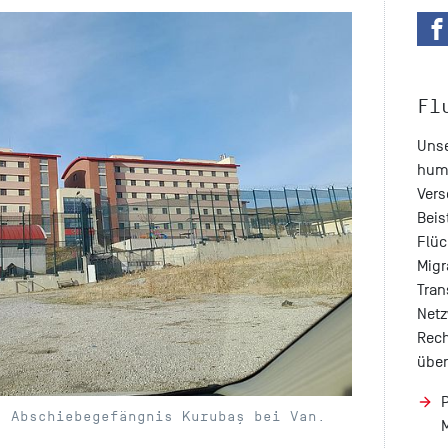
Fl
Unse
huma
Vers
Beis
Flüc
Migr
Tran
Netz
Rech
über
s Abschiebegefängnis Kurubaş bei Van.
M