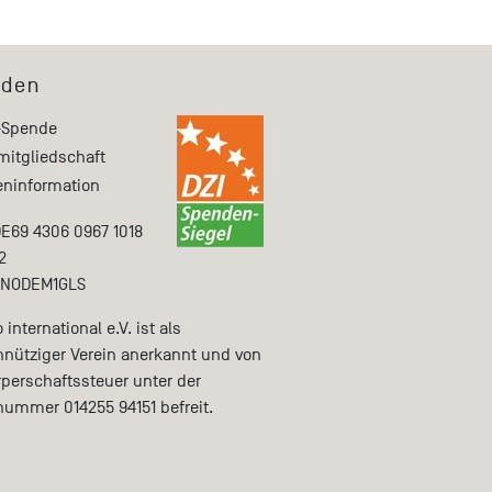
den
-Spende
mitgliedschaft
ninformation
DE69 4306 0967 1018
2
ENODEM1GLS
international e.V. ist als
nütziger Verein anerkannt und von
rperschaftssteuer unter der
nummer 014255 94151 befreit.