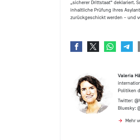
„sicherer Drittstaat“ deklariert
inhaltliche Prüfung ihres Asylan
zurückgeschickt werden – und vo
Valeria H
internatio
Politiken 
Twitter:
@V
Bluesky:
@
Mehr v