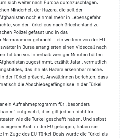
, um sich weiter nach Europa durchzuschlagen.
chen Minderheit der Hazara, die seit der
Afghanistan noch einmal mehr in Lebensgefahr
suchte, von der Türkei aus nach Griechenland zu
schen Polizei gefasst und in das
 Marmarameer gebracht – ein weiterer von der EU
iswärter in Bursa arrangierten einen Videocall nach
en Taliban vor. Innerhalb weniger Minuten hätten
fghanistan zugestimmt, erzählt Jafari, vermutlich
ngsbildes, das ihn als Hazara erkennbar mache.
 in der Türkei präsent. Anwält:innen berichten, dass
matisch die Abschiebegefängnisse in der Türkei
war ein Aufnahmeprogramm für „besonders
anen“ aufgesetzt, dies gilt jedoch nicht für
tstaaten wie die Türkei geschafft haben. Und selbst
s eigener Kraft in die EU gelangen, haben sie
: Im Zuge des EU-Türkei-Deals wurde die Türkei als