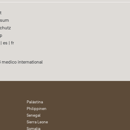
t
ssum
chutz
p
|
es
|
fr
 medico international
Palästina
Philippinen
Senegal
Sierra Leone
Somalia