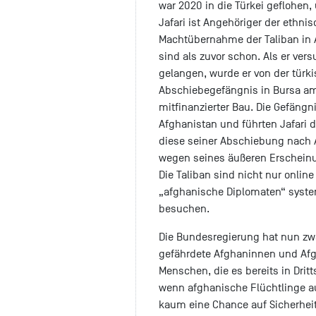
war 2020 in die Türkei geflohen
Jafari ist Angehöriger der ethnis
Machtübernahme der Taliban in 
sind als zuvor schon. Als er ver
gelangen, wurde er von der türki
Abschiebegefängnis in Bursa am
mitfinanzierter Bau. Die Gefängn
Afghanistan und führten Jafari d
diese seiner Abschiebung nach A
wegen seines äußeren Erscheinu
Die Taliban sind nicht nur online
„afghanische Diplomaten“ syste
besuchen.
Die Bundesregierung hat nun z
gefährdete Afghaninnen und Afgh
Menschen, die es bereits in Drit
wenn afghanische Flüchtlinge au
kaum eine Chance auf Sicherheit