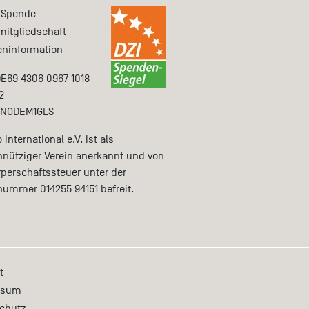
-Spende
mitgliedschaft
ninformation
DE69 4306 0967 1018
2
ENODEM1GLS
international e.V. ist als
nütziger Verein anerkannt und von
rperschaftssteuer unter der
nummer 014255 94151 befreit.
t
ssum
chutz