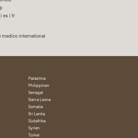
p
|
es
|
fr
 medico international
Palästina
Philippinen
Senegal
Sierra Leone
Somalia
Sri Lanka
Südafrika
Syrien
Türkei