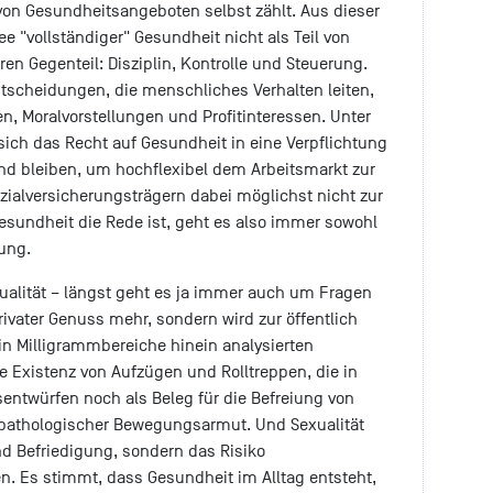
on Gesundheitsangeboten selbst zählt. Aus dieser
ee "vollständiger" Gesundheit nicht als Teil von
n Gegenteil: Disziplin, Kontrolle und Steuerung.
ntscheidungen, die menschliches Verhalten leiten,
n, Moralvorstellungen und Profitinteressen. Unter
ch das Recht auf Gesundheit in eine Verpflichtung
d bleiben, um hochflexibel dem Arbeitsmarkt zur
ialversicherungsträgern dabei möglichst nicht zur
Gesundheit die Rede ist, geht es also immer sowohl
ung.
xualität – längst geht es ja immer auch um Fragen
rivater Genuss mehr, sondern wird zur öffentlich
n Milligrammbereiche hinein analysierten
e Existenz von Aufzügen und Rolltreppen, die in
sentwürfen noch als Beleg für die Befreiung von
pathologischer Bewegungsarmut. Und Sexualität
nd Befriedigung, sondern das Risiko
. Es stimmt, dass Gesundheit im Alltag entsteht,