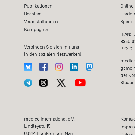
Publikationen
Online
Dossiers
Förder
Veranstaltungen
Spende
Kampagnen
IBAN: 
8350 0
Verbinden Sie sich mit uns
BIC: G
in den sozialen Netzwerken!
medico 
gemein
der Kö
Steuer
medico international e.V.
Kontak
Lindleystr. 15
Impre
60314
Frankfurt am Main
Datens