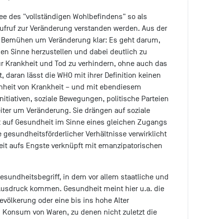
dee des "vollständigen Wohlbefindens" so als
ufruf zur Veränderung verstanden werden. Aus der
s Bemühen um Veränderung klar: Es geht darum,
n Sinne herzustellen und dabei deutlich zu
ur Krankheit und Tod zu verhindern, ohne auch das
 daran lässt die WHO mit ihrer Definition keinen
enheit von Krankheit – und mit ebendiesem
itiativen, soziale Bewegungen, politische Parteien
ter um Veränderung. Sie drängen auf soziale
t auf Gesundheit im Sinne eines gleichen Zugangs
 gesundheitsförderlicher Verhältnisse verwirklicht
heit aufs Engste verknüpft mit emanzipatorischen
Gesundheitsbegriff, in dem vor allem staatliche und
Ausdruck kommen. Gesundheit meint hier u.a. die
evölkerung oder eine bis ins hohe Alter
 Konsum von Waren, zu denen nicht zuletzt die