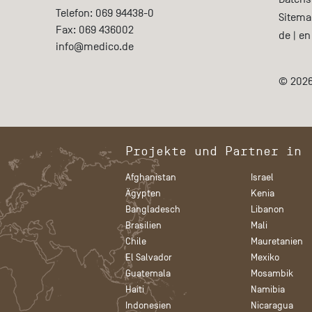
Telefon:
069 94438-0
Sitema
Fax:
069 436002
de
|
en
info@medico.de
© 2026
Projekte und Partner in
Afghanistan
Israel
Ägypten
Kenia
Bangladesch
Libanon
Brasilien
Mali
Chile
Mauretanien
El Salvador
Mexiko
Guatemala
Mosambik
Haiti
Namibia
Indonesien
Nicaragua