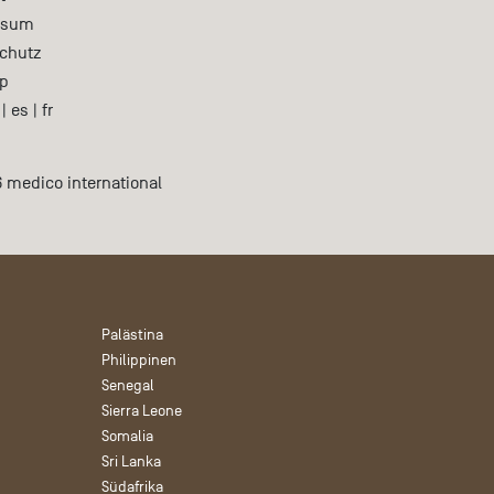
ssum
chutz
p
|
es
|
fr
 medico international
Palästina
Philippinen
Senegal
Sierra Leone
Somalia
Sri Lanka
Südafrika