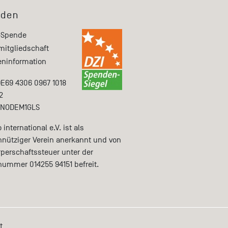
den
-Spende
mitgliedschaft
ninformation
DE69 4306 0967 1018
2
ENODEM1GLS
international e.V. ist als
nütziger Verein anerkannt und von
rperschaftssteuer unter der
nummer 014255 94151 befreit.
t