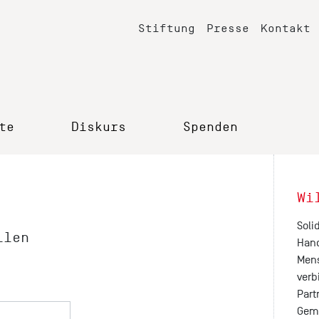
Stiftung
Presse
Kontakt
te
Diskurs
Spenden
Wi
Soli
llen
Hand
Mens
verb
Part
Geme