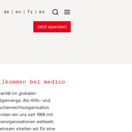
de
|
en
|
fr
|
es
Jetzt spenden!
llkommen bei medico
darität im globalen
gemenge. Als Hilfs- und
chenrechtsorganisation
inden wir uns seit 1968 mit
nerorganisationen weltweit.
insam streiten wir für eine