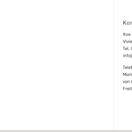
Ko
Ihre
Vivi
Tel.
inf
Tele
Mont
von 
Frei