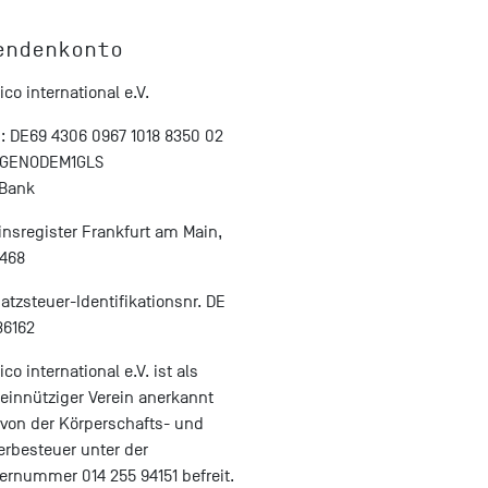
endenkonto
co international e.V.
: DE69 4306 0967 1018 8350 02
: GENODEM1GLS
 Bank
insregister Frankfurt am Main,
468
tzsteuer-Identifikationsnr. DE
36162
co international e.V. ist als
innütziger Verein anerkannt
von der Körperschafts- und
rbesteuer unter der
ernummer 014 255 94151 befreit.