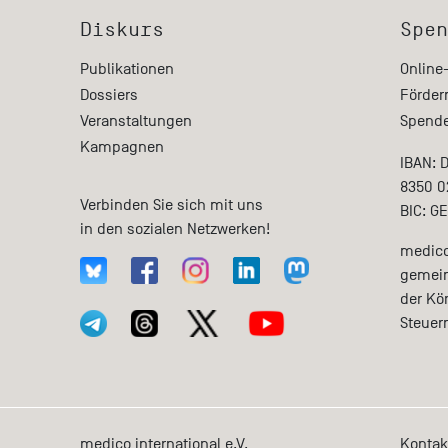
Diskurs
Spen
Publikationen
Online
Dossiers
Förder
Veranstaltungen
Spende
Kampagnen
IBAN: 
8350 0
Verbinden Sie sich mit uns
BIC: G
in den sozialen Netzwerken!
medico 
gemein
der Kö
Steuer
medico international e.V.
Kontak