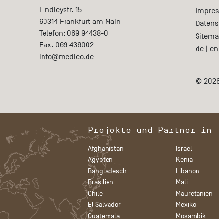
Lindleystr. 15
Impre
60314
Frankfurt am Main
Datens
Telefon:
069 94438-0
Sitema
Fax:
069 436002
de
|
en
info@medico.de
© 2026
Projekte und Partner in
Afghanistan
Israel
Ägypten
Kenia
Bangladesch
Libanon
Brasilien
Mali
Chile
Mauretanien
El Salvador
Mexiko
Guatemala
Mosambik