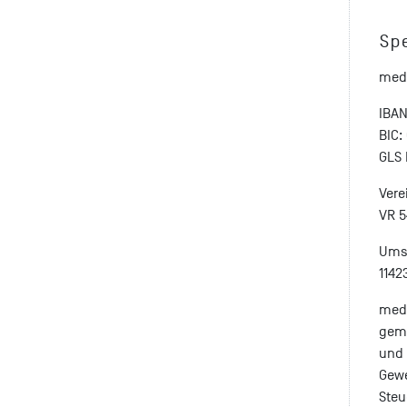
Sp
medi
IBAN
BIC
GLS
Vere
VR 5
Umsa
1142
medi
geme
und 
Gewe
Steu