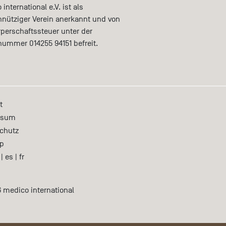
international e.V. ist als
nütziger Verein anerkannt und von
rperschaftssteuer unter der
nummer 014255 94151 befreit.
t
ssum
chutz
p
|
es
|
fr
 medico international