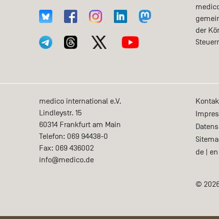
medico 
gemein
der Kö
Steuer
medico international e.V.
Kontak
Lindleystr. 15
Impre
60314
Frankfurt am Main
Datens
Telefon:
069 94438-0
Sitema
Fax:
069 436002
de
|
en
info@medico.de
© 2026