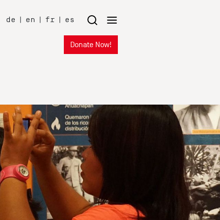
de
|
en
|
fr
|
es
Donate Now!