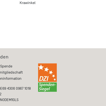
Krawinkel
den
-Spende
mitgliedschaft
ninformation
DE69 4306 0967 1018
2
ENODEM1GLS