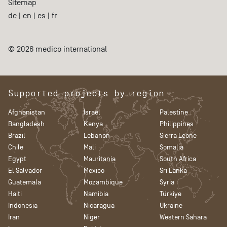
Sitemap
de
|
en
|
es
|
fr
© 2026 medico international
Supported projects by region
Afghanistan
Israel
Palestine
Bangladesh
Kenya
Philippines
Brazil
Lebanon
Sierra Leone
Chile
Mali
Somalia
Egypt
Mauritania
South Africa
El Salvador
Mexico
Sri Lanka
Guatemala
Mozambique
Syria
Haiti
Namibia
Türkiye
Indonesia
Nicaragua
Ukraine
Iran
Niger
Western Sahara