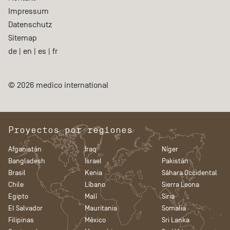
Impressum
Datenschutz
Sitemap
de
|
en
|
es
|
fr
© 2026 medico international
Proyectos por regiones
Afganistán
Iraq
Níger
Bangladesh
Israel
Pakistán
Brasil
Kenia
Sáhara Occidental
Chile
Líbano
Sierra Leona
Egipto
Malí
Siria
El Salvador
Mauritania
Somalia
Filipinas
México
Sri Lanka