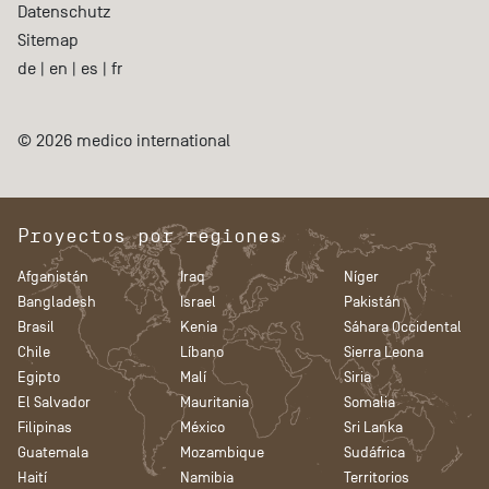
Datenschutz
Sitemap
de
|
en
|
es
|
fr
© 2026 medico international
Proyectos por regiones
Afganistán
Iraq
Níger
Bangladesh
Israel
Pakistán
Brasil
Kenia
Sáhara Occidental
Chile
Líbano
Sierra Leona
Egipto
Malí
Siria
El Salvador
Mauritania
Somalia
Filipinas
México
Sri Lanka
Guatemala
Mozambique
Sudáfrica
Haití
Namibia
Territorios