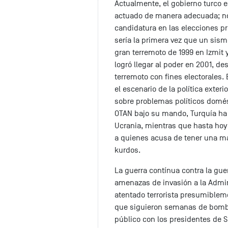
Actualmente, el gobierno turco e
actuado de manera adecuada; no 
candidatura en las elecciones p
sería la primera vez que un sism
gran terremoto de 1999 en Izmit
logró llegar al poder en 2001, d
terremoto con fines electorales
el escenario de la política exteri
sobre problemas políticos domés
OTAN bajo su mando, Turquía ha
Ucrania, mientras que hasta hoy 
a quienes acusa de tener una ma
kurdos.
La guerra contínua contra la guer
amenazas de invasión a la Admini
atentado terrorista presumiblemen
que siguieron semanas de bomba
público con los presidentes de Sir