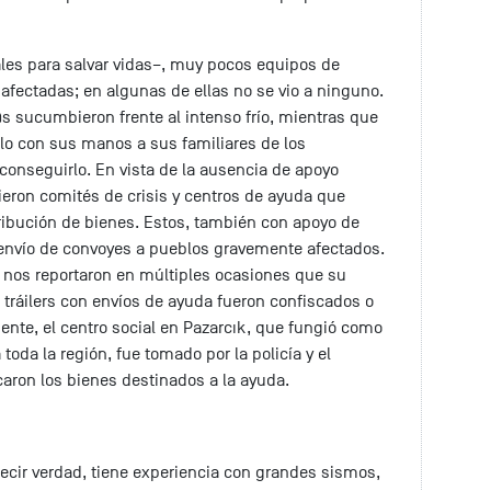
ales para salvar vidas–, muy pocos equipos de
 afectadas; en algunas de ellas no se vio a ninguno.
sucumbieron frente al intenso frío, mientras que
ólo con sus manos a sus familiares de los
onseguirlo. En vista de la ausencia de apoyo
ieron comités de crisis y centros de ayuda que
tribución de bienes. Estos, también con apoyo de
 envío de convoyes a pueblos gravemente afectados.
nos reportaron en múltiples ocasiones que su
e tráilers con envíos de ayuda fueron confiscados o
mente, el centro social en Pazarcık, que fungió como
 toda la región, fue tomado por la policía y el
aron los bienes destinados a la ayuda.
decir verdad, tiene experiencia con grandes sismos,