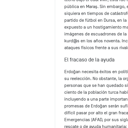
pública en Maraş. Sin embargo, 
siquiera en tiempos de catástrof
partido de fútbol en Dursa, en l
expuesto a un hostigamiento mas
imágenes de escuadrones de la m
kurd@s en los años noventa. Inc
ataques físicos frente a sus riv
El fracaso de la ayuda
Erdoğan necesita éxitos en políti
su reelección. No obstante, la o
personas que se han quedado sin
ciento de la población turca habi
incluyendo a una parte important
promesas de Erdoğan serán sufic
difícil pasar por alto el gran fr
Emergencias (AFAD, por sus sigla
rescate o de ayuda humanitaria;