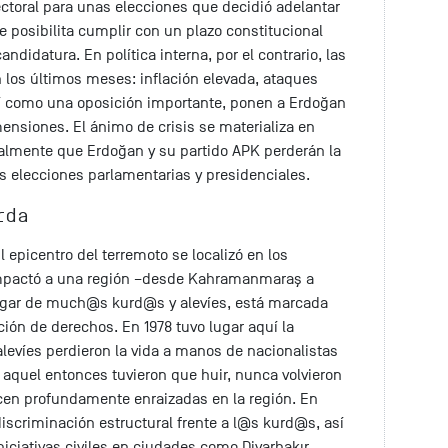
toral para unas elecciones que decidió adelantar
 posibilita cumplir con un plazo constitucional
ndidatura. En política interna, por el contrario, las
 los últimos meses: inflación elevada, ataques
sí como una oposición importante, ponen a Erdoğan
ensiones. El ánimo de crisis se materializa en
almente que Erdoğan y su partido APK perderán la
s elecciones parlamentarias y presidenciales.
rda
l epicentro del terremoto se localizó en los
 impactó a una región –desde Kahramanmaraş a
ogar de much@s kurd@s y alevíes, está marcada
vación de derechos. En 1978 tuvo lugar aquí la
alevíes perdieron la vida a manos de nacionalistas
aquel entonces tuvieron que huir, nunca volvieron
cen profundamente enraizadas en la región. En
discriminación estructural frente a l@s kurd@s, así
niciativas civiles en ciudades como Diyarbakır,