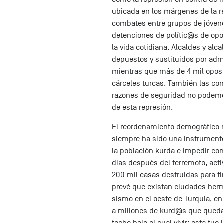
ubicada en los márgenes de la re
combates entre grupos de jóvenes
detenciones de polític@s de opo
la vida cotidiana. Alcaldes y alc
depuestos y sustituidos por adm
mientras que más de 4 mil oposi
cárceles turcas. También las con
razones de seguridad no podemo
de esta represión.
El reordenamiento demográfico m
siempre ha sido una instrumento
la población kurda e impedir con
días después del terremoto, acti
200 mil casas destruidas para f
prevé que existan ciudades herm
sismo en el oeste de Turquía, en
a millones de kurd@s que quedar
techo bajo el cual vivir; esta f