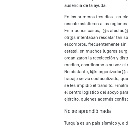
ausencia de la ayuda.
En los primeros tres días –cruci
rescate asistieron a las regiones
En muchos casos, l@s afectad@s 
otr@s intentaban rescatar tan s
escombros, frecuentemente sin c
estatal, en muchos lugares surg
organizaron la recolección y dis
medico, coordinaron a su vez el
No obstante, l@s organizador@s 
trabajo se vio obstaculizado, qu
se les impidió el tránsito. Final
el centro logístico del apoyo para
ejército, quienes además confisc
No se aprendió nada
Turquía es un país sísmico y, a 