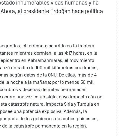
 costado innumerables vidas humanas y ha
 Ahora, el presidente Erdoğan hace política
egundos, el terremoto ocurrido en la frontera
tantes mientras dormían, a las 4:17 horas, en la
u epicentro en Kahramanmaraş, el movimiento
canzó un radio de 100 mil kilómetros cuadrados,
onas según datos de la ONU. De ellas, más de 4
de la noche a la mañana; por lo menos 50 mil
escombros y decenas de miles permanecen
 ocurre una vez en un siglo, cuyo impacto aún no
ta catástrofe natural impacta Siria y Turquía en
, posee una potencia explosiva. Además, la
 por parte de los gobiernos de ambos países es,
de la catástrofe permanente en la región.