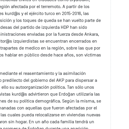
gión afectada por el terremoto. A partir de los
 kurd@s y el ejército turco en 2015-2016, las
sición y los toques de queda se han vuelto parte de
aldesas del partido de izquierda HDP han sido
inistraciones enviadas por la fuerza desde Ankara,
tor@s izquierdistas se encuentran encerrados en
trapartes de medico en la región, sobre las que por
s hablar en público desde hace años, son víctimas
ediante el reasentamiento y la asimilación
 predilecto del gobierno del AKP para dispersar a
 ello su autoorganización política. Tan sólo unos
vistas kurd@s advirtieron que Erdoğan utilizaría las
ines de su política demográfica. Según la misma, se
anadas con aquellas que fueron afectadas por el
 las cuales pueda relocalizarse en viviendas nuevas
on sin hogar. En un año cada familia tendrá un
ue la promesa de Erdoğan durante una aparición