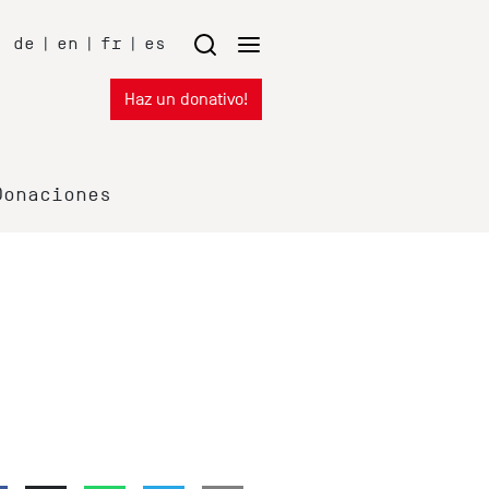
de
|
en
|
fr
|
es
Haz un donativo!
Donaciones