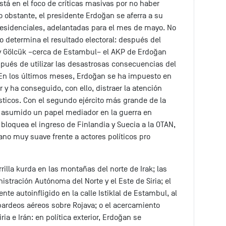
stá en el foco de críticas masivas por no haber
obstante, el presidente Erdoğan se aferra a su
residenciales, adelantadas para el mes de mayo. No
o determina el resultado electoral: después del
 y Gölcük –cerca de Estambul– el AKP de Erdoğan
espués de utilizar las desastrosas consecuencias del
. En los últimos meses, Erdoğan se ha impuesto en
or y ha conseguido, con ello, distraer la atención
ticos. Con el segundo ejército más grande de la
 asumido un papel mediador en la guerra en
bloquea el ingreso de Finlandia y Suecia a la OTAN,
no muy suave frente a actores políticos pro
rilla kurda en las montañas del norte de Irak; las
stración Autónoma del Norte y el Este de Siria; el
te autoinfligido en la calle Istiklal de Estambul, al
rdeos aéreos sobre Rojava; o el acercamiento
ia e Irán: en política exterior, Erdoğan se