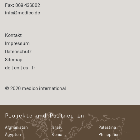
Fax:
069 436002
info@medico.de
Kontakt
Impressum
Datenschutz
Sitemap
de
|
en
|
es
|
fr
© 2026 medico international
Projekte und Partner in
Afghanistan
Israel
Palästina
Ägypten
Kenia
Philippinen