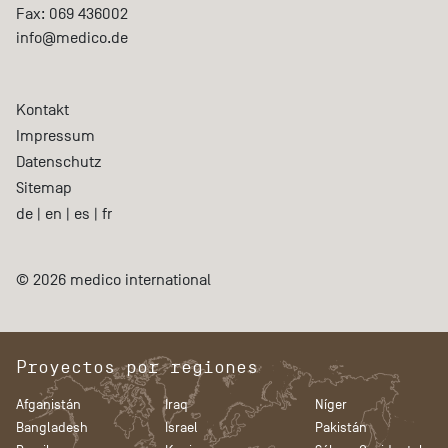
Fax:
069 436002
info@medico.de
Kontakt
Impressum
Datenschutz
Sitemap
de
|
en
|
es
|
fr
© 2026 medico international
Proyectos por regiones
Afganistán
Iraq
Níger
Bangladesh
Israel
Pakistán